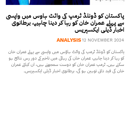
پاکستان کو ڈونلڈ ٹرمپ کی وائٹ ہاوس میں واپسی
سے پہلے عمران خان کو رہا کر دینا چاہیے، برطانوی
اخبار ڈیلی ایکسپریس
ANALYSIS
12 NOVEMBER 2024
پاکستان کو ڈونلڈ ٹرمپ کی وائٹ ہاؤس میں واپسی سے پہلے عمران خان
کو رہا کر دینا چاہیے، عمران خان کی رہائی میں تاخیر کے دور رس نتائج ہو
سکتے ہیں۔ ٹرمپ عمران خان کو دوست سمجھتے ہیں، ان کیلئے عمران
خان کی قید ذاتی توہین ہو گی، برطانوی اخبار ڈیلی ایکسپریس۔