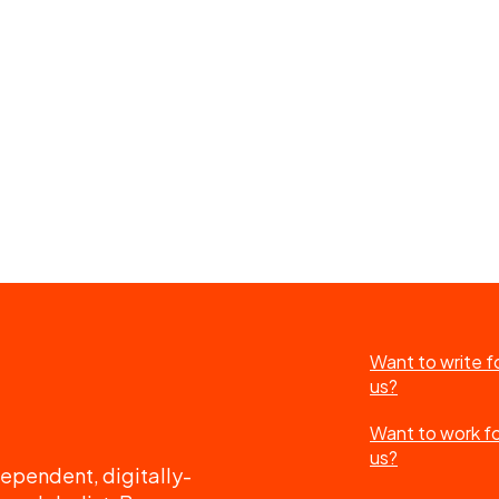
Want to write f
us?
Want to work f
us?
ependent, digitally-