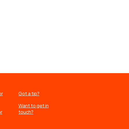
or
Got a tip?
Want to get in
or
touch?