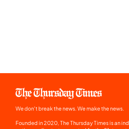
We don't break the news. We make the news.
Founded in 2020, The Thursday Times is an ind