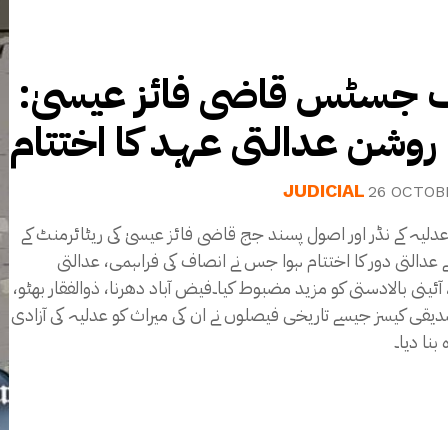
 جسٹس قاضی فائز عیسیٰ
روشن عدالتی عہد کا اختتام
JUDICIAL
26 OCTOB
عدلیہ کے نڈر اور اصول پسند جج قاضی فائز عیسیٰ کی ریٹائرمنٹ کے
 عدالتی دور کا اختتام ہوا جس نے انصاف کی فراہمی، عدالتی
آئینی بالادستی کو مزید مضبوط کیا۔فیض آباد دھرنا، ذوالفقار بھٹو
ی کیسز جیسے تاریخی فیصلوں نے ان کی میراث کو عدلیہ کی آزادی
 بنا دیا۔