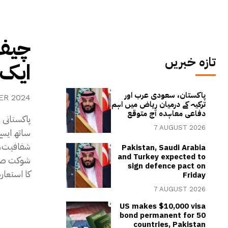
چیف:
تازہ خبریں
ایک 
پاکستان، سعودی عرب اور
ER 2024
ترکیہ کے درمیان ریاض میں اہم
دفاعی معاہدہ آج متوقع
پاکستانی 
7 AUGUST 2026
ساتھ ایسے
شفافیت، ،
Pakistan, Saudi Arabia
and Turkey expected to
شوکت صدیق
sign defence pact on
کا استعارہ
Friday
7 AUGUST 2026
US makes $10,000 visa
bond permanent for 50
countries, Pakistan