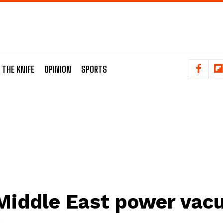
 THE KNIFE
OPINION
SPORTS
Middle East power vac