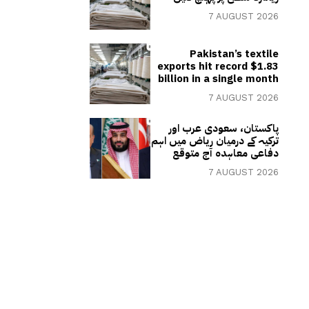
7 AUGUST 2026
Pakistan’s textile
exports hit record $1.83
billion in a single month
7 AUGUST 2026
پاکستان، سعودی عرب اور
ترکیہ کے درمیان ریاض میں اہم
دفاعی معاہدہ آج متوقع
7 AUGUST 2026