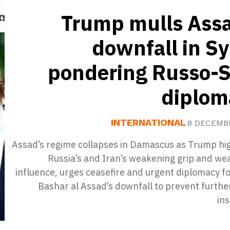
Trump mulls Assa
downfall in Sy
pondering Russo-S
diplom
INTERNATIONAL
8 DECEMB
Assad’s regime collapses in Damascus as Trump hig
Russia’s and Iran’s weakening grip and we
influence, urges ceasefire and urgent diplomacy f
Bashar al Assad’s downfall to prevent furthe
ins