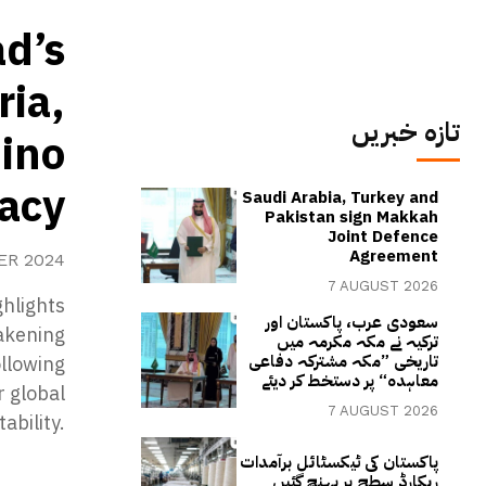
d’s
ria,
تازہ خبریں
ino
acy
Saudi Arabia, Turkey and
Pakistan sign Makkah
Joint Defence
Agreement
ER 2024
7 AUGUST 2026
hlights
سعودی عرب، پاکستان اور
akening
ترکیہ نے مکہ مکرمہ میں
تاریخی ”مکہ مشترکہ دفاعی
ollowing
معاہدہ“ پر دستخط کر دیئے
r global
7 AUGUST 2026
tability.
پاکستان کی ٹیکسٹائل برآمدات
ریکارڈ سطح پر پہنچ گئیں