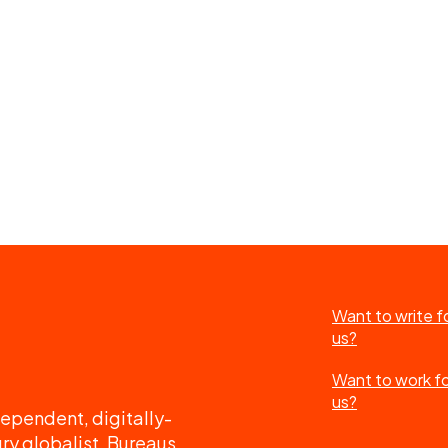
Want to write f
us?
Want to work f
us?
ependent, digitally-
ry globalist. Bureaus