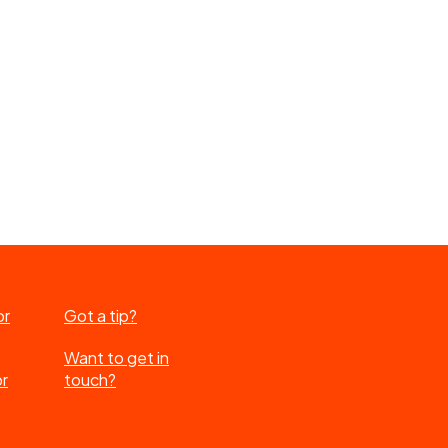
or
Got a tip?
Want to get in
or
touch?