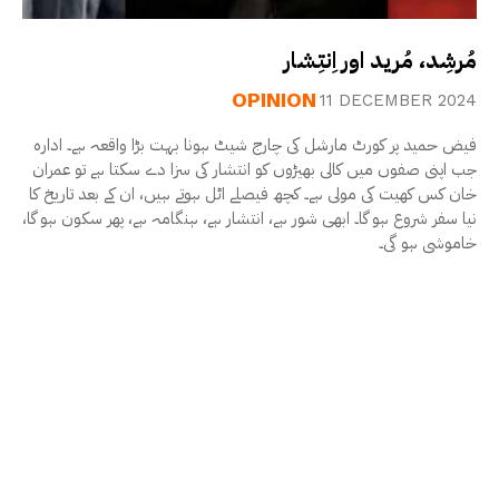
مُرشِد، مُرید اور اِنتِشار
OPINION
11 DECEMBER 2024
فیض حمید پر کورٹ مارشل کی چارج شیٹ ہونا بہت بڑا واقعہ ہے۔ ادارہ
جب اپنی صفوں میں کالی بھیڑوں کو انتشار کی سزا دے سکتا ہے تو عمران
خان کس کھیت کی مولی ہے۔ کچھ فیصلے اٹل ہوتے ہیں، ان کے بعد تاریخ کا
نیا سفر شروع ہو گا۔ ابھی شور ہے، انتشار ہے، ہنگامہ ہے، پھر سکون ہو گا،
خاموشی ہو گی۔