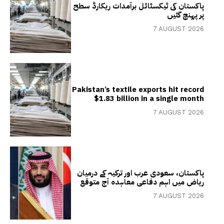
پاکستان کی ٹیکسٹائل برآمدات ریکارڈ سطح
پر پہنچ گئیں
7 AUGUST 2026
Pakistan’s textile exports hit record
$1.83 billion in a single month
7 AUGUST 2026
پاکستان، سعودی عرب اور ترکیہ کے درمیان
ریاض میں اہم دفاعی معاہدہ آج متوقع
7 AUGUST 2026