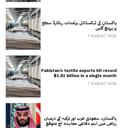
پاکستان کی ٹیکسٹائل برآمدات ریکارڈ سطح
پر پہنچ گئیں
7 AUGUST 2026
Pakistan’s textile exports hit record
$1.83 billion in a single month
7 AUGUST 2026
پاکستان، سعودی عرب اور ترکیہ کے درمیان
ریاض میں اہم دفاعی معاہدہ آج متوقع