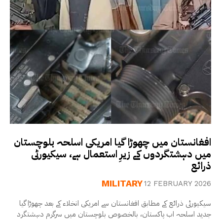
افغانستان میں چھوڑا گیا امریکی اسلحہ بلوچستان
میں دہشتگردوں کے زیرِ استعمال ہے، سیکیورٹی
ذرائع
MILITARY
12 FEBRUARY 2026
سیکیورٹی ذرائع کے مطابق افغانستان سے امریکی انخلاء کے بعد چھوڑا گیا
جدید اسلحہ اب پاکستان، بالخصوص بلوچستان میں سرگرم دہشتگرد