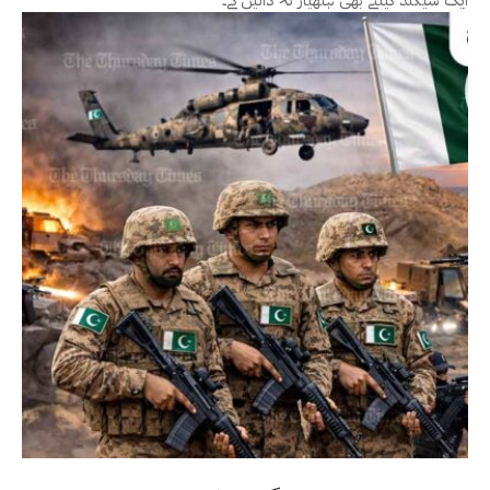
ایک سیکنڈ کیلئے بھی ہتھیار نہ ڈالیں گے۔