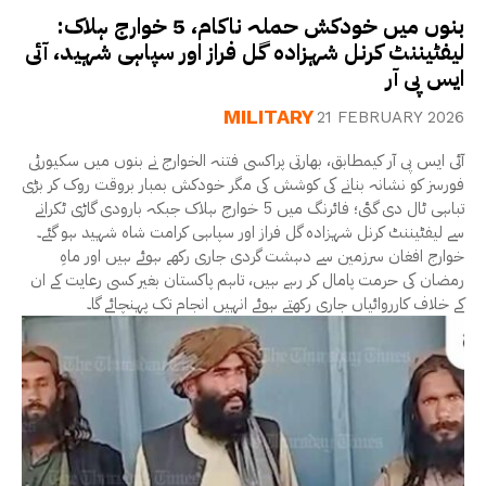
بنوں میں خودکش حملہ ناکام، 5 خوارج ہلاک:
لیفٹیننٹ کرنل شہزادہ گل فراز اور سپاہی شہید، آئی
ایس پی آر
MILITARY
21 FEBRUARY 2026
آئی ایس پی آر کیمطابق، بھارتی پراکسی فتنہ الخوارج نے بنوں میں سکیورٹی
فورسز کو نشانہ بنانے کی کوشش کی مگر خودکش بمبار بروقت روک کر بڑی
تباہی ٹال دی گئی؛ فائرنگ میں 5 خوارج ہلاک جبکہ بارودی گاڑی ٹکرانے
سے لیفٹیننٹ کرنل شہزادہ گل فراز اور سپاہی کرامت شاہ شہید ہو گئے۔
خوارج افغان سرزمین سے دہشت گردی جاری رکھے ہوئے ہیں اور ماہِ
رمضان کی حرمت پامال کر رہے ہیں، تاہم پاکستان بغیر کسی رعایت کے ان
کے خلاف کارروائیاں جاری رکھتے ہوئے انہیں انجام تک پہنچائے گا۔