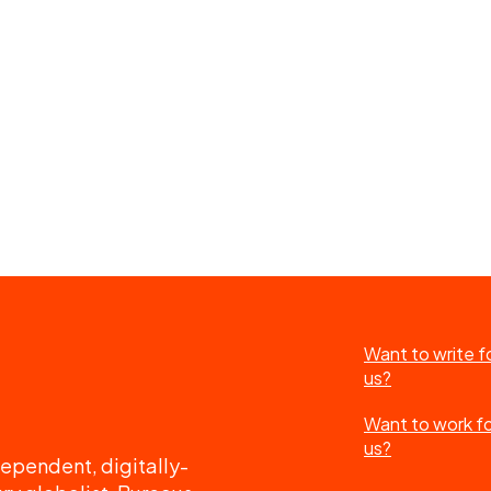
Want to write f
us?
Want to work f
us?
ependent, digitally-