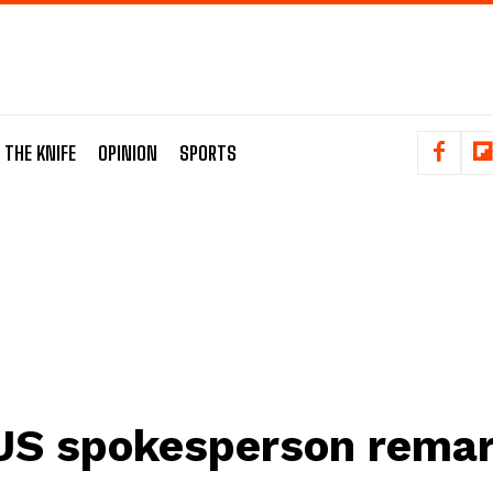
 THE KNIFE
OPINION
SPORTS
US spokesperson rema