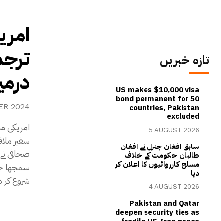
امری
ترجم
تازہ خبریں
درمی
US makes $10,000 visa
bond permanent for 50
ER 2024
countries, Pakistan
excluded
امریکی مح
5 AUGUST 2026
سفیر ملاق
سابق افغان جنرل نے افغان
صحافی نے 
طالبان حکومت کے خلاف
مسلح کارروائیوں کا اعلان کر
سمجھا جات
دیا
شروع کر دی
4 AUGUST 2026
Pakistan and Qatar
deepen security ties as
fragile US-Iran peace