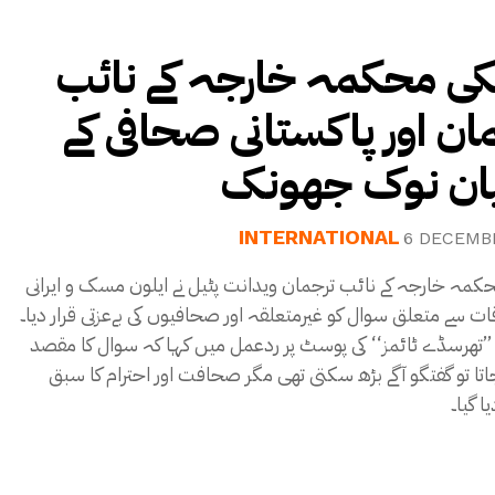
کی محکمہ خارجہ کے نائب
ان اور پاکستانی صحافی کے
ان نوک جھونک
INTERNATIONAL
6 DECEMB
کمہ خارجہ کے نائب ترجمان ویدانت پٹیل نے ایلون مسک و ایرانی
ات سے متعلق سوال کو غیرمتعلقہ اور صحافیوں کی بےعزتی قرار دیا۔
’’تھرسڈے ٹائمز‘‘ کی پوسٹ پر ردعمل میں کہا کہ سوال کا مقصد
ا تو گفتگو آگے بڑھ سکتی تھی مگر صحافت اور احترام کا سبق
ا گیا۔