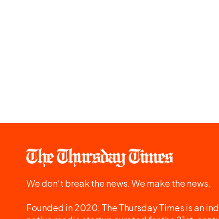
We don't break the news. We make the news.
Founded in 2020, The Thursday Times is an ind