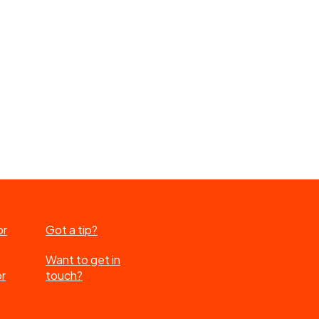
or
Got a tip?
Want to get in
or
touch?