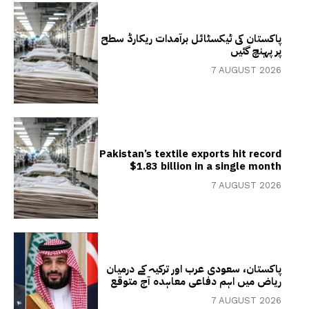
پاکستان کی ٹیکسٹائل برآمدات ریکارڈ سطح
پر پہنچ گئیں
7 AUGUST 2026
Pakistan’s textile exports hit record
$1.83 billion in a single month
7 AUGUST 2026
پاکستان، سعودی عرب اور ترکیہ کے درمیان
ریاض میں اہم دفاعی معاہدہ آج متوقع
7 AUGUST 2026