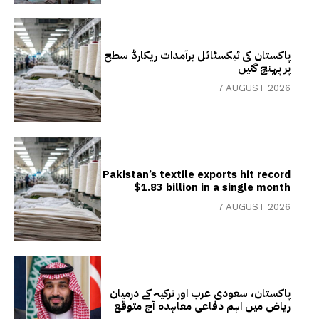
پاکستان کی ٹیکسٹائل برآمدات ریکارڈ سطح
پر پہنچ گئیں
7 AUGUST 2026
Pakistan’s textile exports hit record
$1.83 billion in a single month
7 AUGUST 2026
پاکستان، سعودی عرب اور ترکیہ کے درمیان
ریاض میں اہم دفاعی معاہدہ آج متوقع