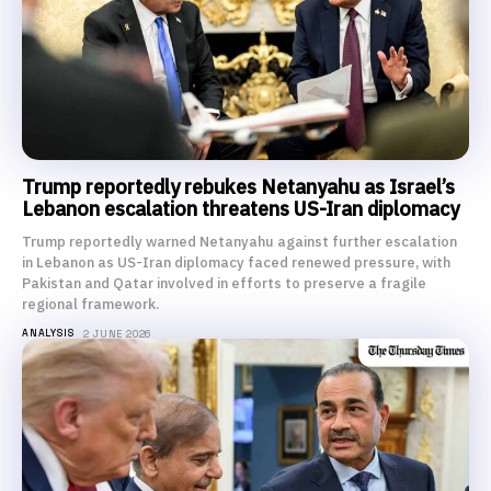
Trump reportedly rebukes Netanyahu as Israel’s
Lebanon escalation threatens US-Iran diplomacy
Trump reportedly warned Netanyahu against further escalation
in Lebanon as US-Iran diplomacy faced renewed pressure, with
Pakistan and Qatar involved in efforts to preserve a fragile
regional framework.
ANALYSIS
2 JUNE 2026