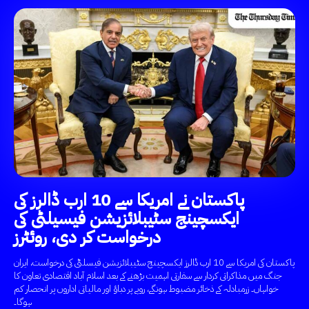
پاکستان نے امریکا سے 10 ارب ڈالرز کی
ایکسچینج سٹیبلائزیشن فیسیلٹی کی
درخواست کر دی، روئٹرز
پاکستان کی امریکا سے 10 ارب ڈالرز ایکسچینج سٹیبلائزیشن فیسلٹی کی درخواست، ایران
جنگ میں مذاکراتی کردار سے سفارتی اہمیت بڑھنے کے بعد اسلام آباد اقتصادی تعاون کا
خواہاں۔ زرمبادلہ کے ذخائر مضبوط ہونگے، روپے پر دباؤ اور مالیاتی اداروں پر انحصار کم
ہوگا۔