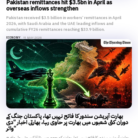
Pakistan remittances hit $3.5bn in April as
overseas inflows strengthen
Pakistan received $3.5 billion in workers’ remittances in April
2026, with Saudi Arabia and the UAE leading inflows and
cumulative FY26 remittances reaching $33.9 billion.
ECONOMY
11 MAY 2026
بھارت آپریشن سندور کا فاتح نہیں تھا، پاکستان جنگ کے
دوران کئی شعبوں میں بھارت پر حاوی رہا، بھارتی اخبار ”دی
وائر“
بھارت آپریشن سندور کا فاتح نہیں تھا۔ بھارت کو حجم میں بڑا مُلک ہوتے ہوئے واضح