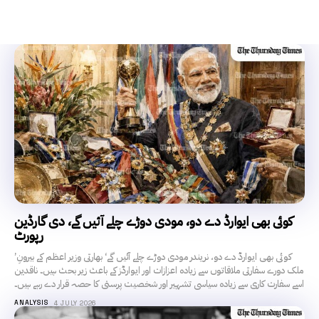
کوئی بھی ایوارڈ دے دو، مودی دوڑے چلے آئیں گے، دی گارڈین
رپورٹ
’کوئی بھی ایوارڈ دے دو، نریندر مودی دوڑے چلے آئیں گے‘ بھارتی وزیر اعظم کے بیرونِ
ملک دورے سفارتی ملاقاتوں سے زیادہ اعزازات اور ایوارڈز کے باعث زیر بحث ہیں۔ ناقدین
اسے سفارت کاری سے زیادہ سیاسی تشہیر اور شخصیت پرستی کا حصہ قرار دے رہے ہیں۔
ANALYSIS
4 JULY 2026