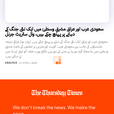
سعودی عرب اور عراق مشرقِ وسطیٰ میں ایک نئی جنگ کے
دہانے پر پہنچ چکے ہیں، وال سٹریٹ جرنل
سعودی عرب اور عراق ایک نئی جنگ کے دہانے پر پہنچ چکے ہیں۔ ایران نواز عراقی شیعہ
ملیشیاؤں کی جانب سے سعودی عرب، کویت اور بحرین پر حملوں کے باعث مشرقِ
وسطیٰ میں نیا محاذ گرم ہو رہا ہے جس کے دور رس نتائج پورے خطہ کو اپنی لپیٹ میں
لے سکتے ہیں۔
ANALYSIS
21 APRIL 2026
We don't break the news. We make the
news.