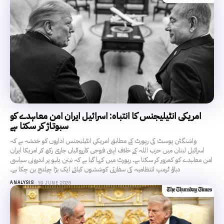
امریکی انٹیلیجنس کا انتباہ: اسرائیل ایران امن معاہدے کو
سبوتاژ کر سکتا ہے
واشنگٹن پوسٹ کی رپورٹ کے مطابق امریکی انٹیلیجنس اداروں کو خدشہ ہے کہ
اسرائیل لبنان میں حزب اللہ کے خلاف اپنی فوجی کارروائیاں جاری رکھ کر امریکا ایران
امن معاہدے کو کمزور کر سکتا ہے۔ رپورٹ میں کہا گیا ہے کہ نیتن یاہو پر اندرونی سیاسی
دباؤ ٹرمپ انتظامیہ کی سفارتی کوششوں کیلئے ایک بڑا چیلنج بن چکا ہے۔
ANALYSIS
19 JUNE 2026