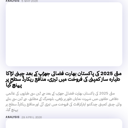
ANALYSIS
5 MAY 2026
مئی 2025 کی پاکستان بھارت فضائی جھڑپ کے بعد چینی لڑاکا
طیارہ ساز کمپنی کی فروخت میں تیزی، منافع ریکارڈ سطح پر
پہنچ گیا
مئی 2025 کی پاکستان بھارت فضائی جھڑپ کے بعد جے ٹین سی طیاروں کی عالمی
دفاعی حلقوں میں شہرت نمایاں طور پر بڑھی۔ بلومبرگ کے مطابق، جے ٹین سی بنانے
والی چینی کمپنی چینگدو ایئرکرافٹ کی فروخت میں تیزی آئی اور منافع ریکارڈ سطح پر
پہنچ گیا۔
ANALYSIS
29 APRIL 2026