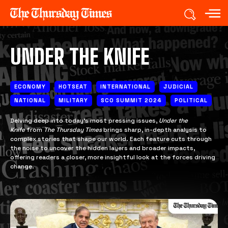
UNDER THE KNIFE
ECONOMY
HOTSEAT
INTERNATIONAL
JUDICIAL
NATIONAL
MILITARY
SCO SUMMIT 2024
POLITICAL
Delving deep into today’s most pressing issues,
Under the
Knife
from
The Thursday Times
brings sharp, in-depth analysis to
complex stories that shape our world. Each feature cuts through
the noise to uncover the hidden layers and broader impacts,
offering readers a closer, more insightful look at the forces driving
change.