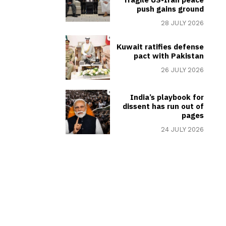
push gains ground
28 JULY 2026
Kuwait ratifies defense
pact with Pakistan
26 JULY 2026
India’s playbook for
dissent has run out of
pages
24 JULY 2026