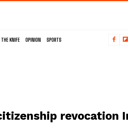
 THE KNIFE
OPINION
SPORTS
citizenship revocation I