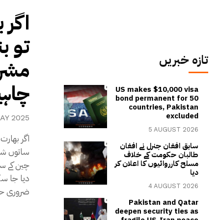
اگر 
تو ب
تازہ خبریں
مشرق
چاہی
US makes $10,000 visa
bond permanent for 50
countries, Pakistan
excluded
AY 2025
5 AUGUST 2026
اگر بھارت
سابق افغان جنرل نے افغان
طالبان حکومت کے خلاف
مسلح کارروائیوں کا اعلان کر
چین کے سا
دیا
دیا جا سک
4 AUGUST 2026
ضروری ح
Pakistan and Qatar
deepen security ties as
fragile US-Iran peace