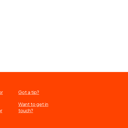
or
Got a tip?
Want to get in
or
touch?