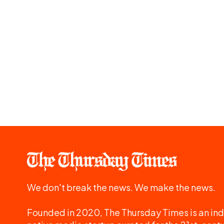
We don't break the news. We make the news.
Founded in 2020, The Thursday Times is an ind