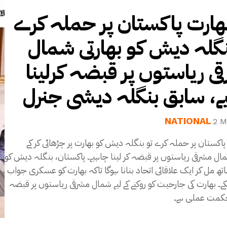
بھارت پاکستان پر حملہ کرے
نگلہ دیش کو بھارتی شمال
ی ریاستوں پر قبضہ کرلینا
ے، سابق بنگلہ دیشی جنرل
NATIONAL
2 M
 پاکستان پر حملہ کرے تو بنگلہ دیش کو بھارت پر چڑھائی کر کے
ساتوں شمال مشرقی ریاستوں پر قبضہ کر لینا چاہیے۔ پاکستان، بنگلہ دیش کو
تھ مل کر ایک علاقائی اتحاد بنانا ہوگا تاکہ بھارت کو عسکری جواب
ے۔ بھارت کی جارحیت کو روکنے کے لیے شمال مشرقی ریاستوں پر قبضہ
کمت عملی ہے۔