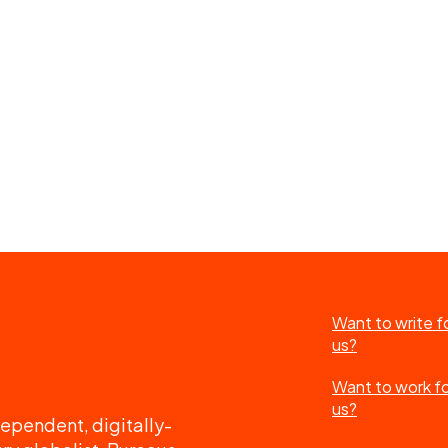
Want to write f
us?
Want to work f
us?
ependent, digitally-