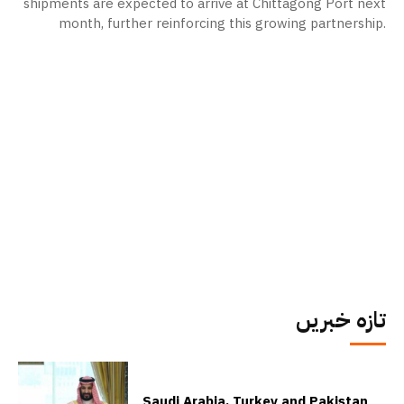
shipments are expected to arrive at Chittagong Port next
month, further reinforcing this growing partnership.
تازہ خبریں
Saudi Arabia, Turkey and Pakistan