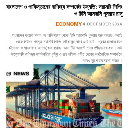
বাংলাদেশ ও পাকিস্তানের বাণিজ্য সম্পর্কের উন্নতি: সরাসরি শিপিং
ও চিনি আমদানি পুনরায় চালু
ECONOMY
4 DECEMBER 2024
বাংলাদেশ কয়েক দশক পর পাকিস্তান থেকে চিনি আমদানি পুনরায় শুরু করেছে, করাচি
থেকে চিটাগং পর্যন্ত সরাসরি শিপিং রুট চালুর সাথে এটি ঘটে। প্রথম চালানে শিল্প
কাঁচামাল ও খাদ্যপণ্য অন্তর্ভুক্ত রয়েছে, আর চিনি আগামী মাসে পৌঁছানোর কথা। এই
উদ্যোগটি বাণিজ্য কার্যকারিতা বৃদ্ধি ও দুই দক্ষিণ এশীয় দেশের অর্থনৈতিক সম্পর্ককে
আরও দৃঢ় করার আশা করছে।