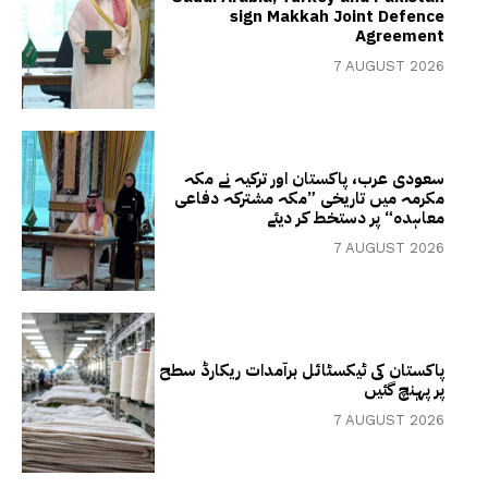
sign Makkah Joint Defence
Agreement
7 AUGUST 2026
سعودی عرب، پاکستان اور ترکیہ نے مکہ
مکرمہ میں تاریخی ”مکہ مشترکہ دفاعی
معاہدہ“ پر دستخط کر دیئے
7 AUGUST 2026
پاکستان کی ٹیکسٹائل برآمدات ریکارڈ سطح
پر پہنچ گئیں
7 AUGUST 2026