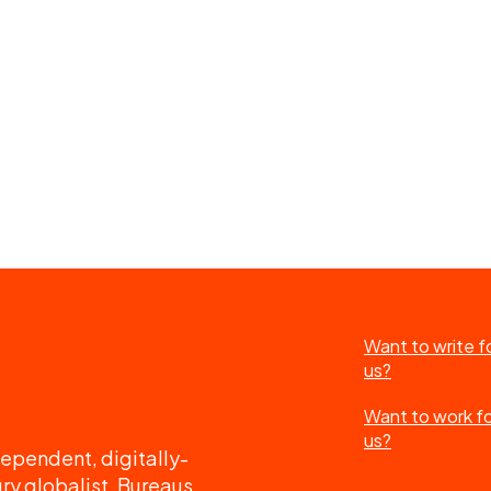
Want to write f
us?
Want to work f
us?
ependent, digitally-
ry globalist. Bureaus