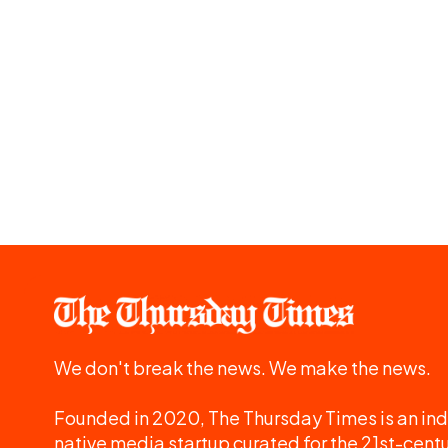
We don't break the news. We make the news.
Founded in 2020, The Thursday Times is an ind
native media startup curated for the 21st-centu