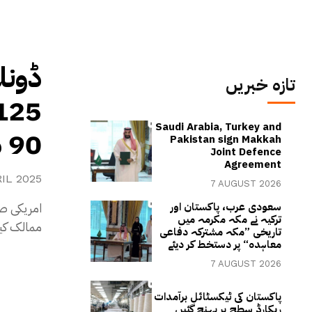
ڈونل
تازہ خبریں
Saudi Arabia, Turkey and
90 دن کی رعایت
Pakistan sign Makkah
Joint Defence
Agreement
RIL 2025
7 AUGUST 2026
سعودی عرب، پاکستان اور
ترکیہ نے مکہ مکرمہ میں
ممالک کیلئے 90 دن کی محصولات میں عارضی ر
تاریخی ”مکہ مشترکہ دفاعی
معاہدہ“ پر دستخط کر دیئے
7 AUGUST 2026
پاکستان کی ٹیکسٹائل برآمدات
ریکارڈ سطح پر پہنچ گئیں