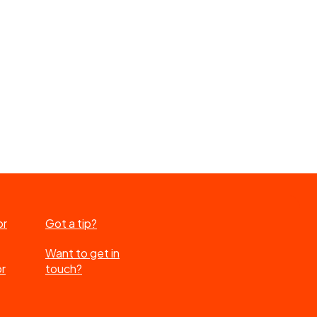
or
Got a tip?
Want to get in
or
touch?