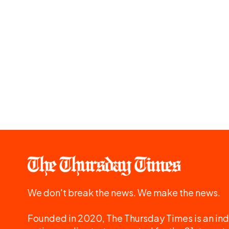
We don't break the news. We make the news.
Founded in 2020, The Thursday Times is an ind