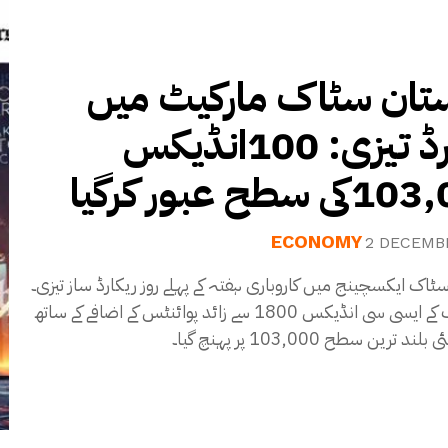
تان سٹاک مارکیٹ میں
ریکارڈ تیزی: 100انڈیکس
103,000ر کرگیا
ECONOMY
2 DECEMB
ٹاک ایکسچینج میں کاروباری ہفتہ کے پہلے روز ریکارڈ ساز تیزی۔
بینچ مارک کے ایسی سی انڈیکس 1800 سے زائد پوائنٹس کے اضافے کے ساتھ
ند ترین سطح 103,000 پر پہنچ گیا۔