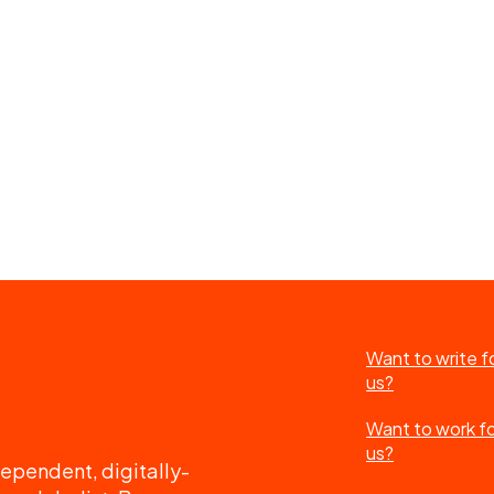
Want to write f
us?
Want to work f
us?
ependent, digitally-