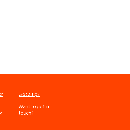
or
Got a tip?
Want to get in
or
touch?