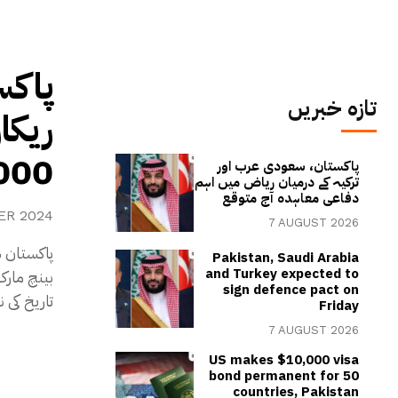
پاکس
تازہ خبریں
کی سطح عبو
پاکستان، سعودی عرب اور
ترکیہ کے درمیان ریاض میں اہم
دفاعی معاہدہ آج متوقع
ER 2024
7 AUGUST 2026
پاکستان س
Pakistan, Saudi Arabia
and Turkey expected to
sign defence pact on
تاریخ کی نئی بل
Friday
7 AUGUST 2026
US makes $10,000 visa
bond permanent for 50
countries, Pakistan