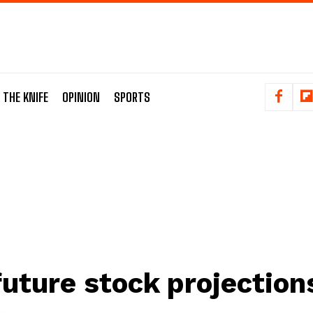
 THE KNIFE
OPINION
SPORTS
future stock projection