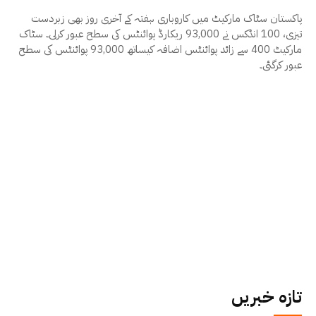
پاکستان سٹاک مارکیٹ میں کاروباری ہفتہ کے آخری روز بھی زبردست
تیزی، 100 انڈکس نے 93,000 ریکارڈ پوائنٹس کی سطح عبور کرلی۔ سٹاک
مارکیٹ 400 سے زائد پوائنٹس اضافہ کیساتھ 93,000 پوائنٹس کی سطح
عبور کرگئی۔
تازہ خبریں