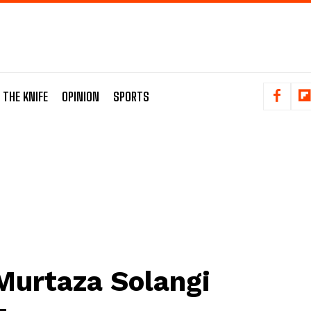
 THE KNIFE
OPINION
SPORTS
Murtaza Solangi