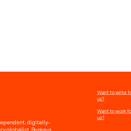
Want to write f
us?
Want to work f
us?
ependent, digitally-
ry globalist. Bureaus