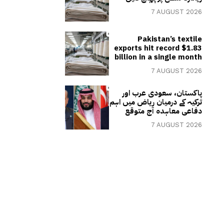
7 AUGUST 2026
Pakistan’s textile
exports hit record $1.83
billion in a single month
7 AUGUST 2026
پاکستان، سعودی عرب اور
ترکیہ کے درمیان ریاض میں اہم
دفاعی معاہدہ آج متوقع
7 AUGUST 2026