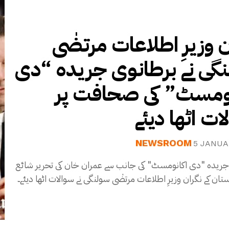
ن وزیرِ اطلاعات مرتضٰی
گی نے برطانوی جریدہ “دی
ومسٹ” کی صحافت پر
ات اٹھا دیئے
NEWSROOM
5 JANUA
جریدہ "دی اکانومسٹ" کی جانب سے عمران خان کی تحریر شائع
کستان کے نگران وزیرِ اطلاعات مرتضٰی سولنگی نے سوالات اٹھا دیئے۔