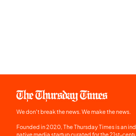
We don't break the news. We make the news.
Founded in 2020, The Thursday Times is an ind
native media startup curated for the 21st-centu