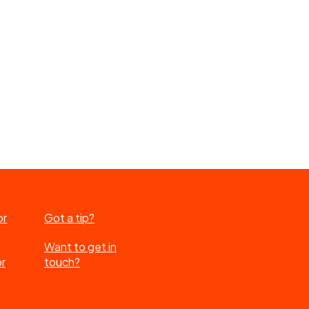
or
Got a tip?
Want to get in
or
touch?