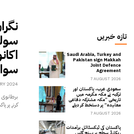
نگرا
تازہ خبریں
سولن
اکان
Saudi Arabia, Turkey and
Pakistan sign Makkah
سوال
Joint Defence
Agreement
7 AUGUST 2026
RY 2024
سعودی عرب، پاکستان اور
ترکیہ نے مکہ مکرمہ میں
برطانوی 
تاریخی ”مکہ مشترکہ دفاعی
کرنے پر پا
معاہدہ“ پر دستخط کر دیئے
7 AUGUST 2026
پاکستان کی ٹیکسٹائل برآمدات
ریکارڈ سطح پر پہنچ گئیں