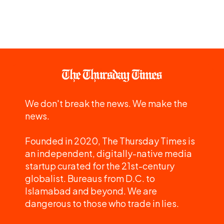
We don't break the news. We make the
news.
Founded in 2020, The Thursday Times is
an independent, digitally-native media
startup curated for the 21st-century
globalist. Bureaus from D.C. to
Islamabad and beyond. We are
dangerous to those who trade in lies.