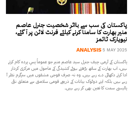
پاکستان کی سب سے بااثر شخصیت جنرل عاصم
منیر بھارت کا سامنا کرنے کیلئے فرنٹ لائن پر آ گئے،
نیویارک ٹائمز
ANALYSIS
5 MAY 2025
پاکستان کے آرمی چیف جنرل سید عاصم منیر جو عموماً پسِ پردہ کام کرتے
ہیں، اب بھارت کے ساتھ بڑھتے ہوئے کشیدگی کے ماحول میں مرکزی کردار
ادا کرتے دکھائی دے رہے ہیں۔ وہ نہ صرف فوجی مشقوں میں سرگرم نظر آ
رہے ہیں بلکہ اپنے دوٹوک بیانات کے ذریعے قومی سلامتی سے متعلق نئی
پالیسی سمت کا تعین بھی کر رہے ہیں۔