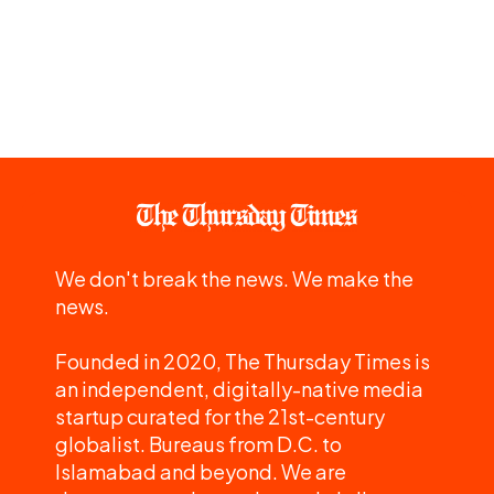
We don't break the news. We make the
news.
Founded in 2020, The Thursday Times is
an independent, digitally-native media
startup curated for the 21st-century
globalist. Bureaus from D.C. to
Islamabad and beyond. We are