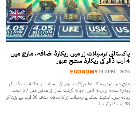
پاکستانی ترسیلات زر میں ریکارڈ اضافہ، مارچ میں
4 ارب ڈالر کی ریکارڈ سطح عبور
ECONOMY
14 APRIL 2025
مارچ میں بیرون ملک مقیم پاکستانیوں کی ترسیلات زر 4.05 ارب ڈالر کی
ریکارڈ سطح پر پہنچ گئیں، جو کہ گزشتہ سال کے مقابلے میں 37 فیصد
زیادہ ہیں۔ اسٹیٹ بینک نے ترسیلات زر کا سالانہ ہدف 36 ارب سے بڑھا کر
38 ارب ڈالر کر دیا۔