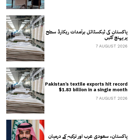
پاکستان کی ٹیکسٹائل برآمدات ریکارڈ سطح
پر پہنچ گئیں
7 AUGUST 2026
Pakistan’s textile exports hit record
$1.83 billion in a single month
7 AUGUST 2026
پاکستان، سعودی عرب اور ترکیہ کے درمیان