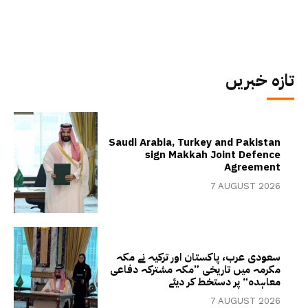
تازہ خبریں
Saudi Arabia, Turkey and Pakistan
sign Makkah Joint Defence
Agreement
7 AUGUST 2026
سعودی عرب، پاکستان اور ترکیہ نے مکہ
مکرمہ میں تاریخی ”مکہ مشترکہ دفاعی
معاہدہ“ پر دستخط کر دیئے
7 AUGUST 2026