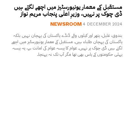
مستقبل کے معمار یونیورسٹیز میں اچھے لگتے ہیں
ڈی چوک پر نہیں، وزیرِ اعلٰی پنجاب مریم نواز
NEWSROOM
4 DECEMBER 2024
بندوق، غلیل، پتھر اور کیلوں والے ڈنڈے پاکستان کی پہچان نہیں بلکہ
پاکستان کی پہچان طلباء ہیں۔ مستقبل کے معمار یونیورسٹیز میں اچھے
لگتے ہیں ڈی چوک پر نہیں۔ عوام کا پیسہ عوام کی امانت ہے، یہ پیسہ
پہلی حکومتوں کے پاس بھی تھا مگر آپ تک نہ پہنچا۔