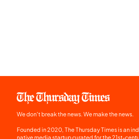
We don't break the news. We make the news.
Founded in 2020, The Thursday Times is an ind
native media startup curated for the 21st-centu