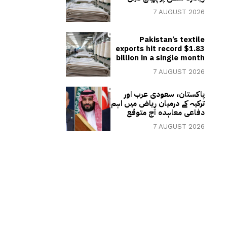
7 AUGUST 2026
Pakistan’s textile
exports hit record $1.83
billion in a single month
7 AUGUST 2026
پاکستان، سعودی عرب اور
ترکیہ کے درمیان ریاض میں اہم
دفاعی معاہدہ آج متوقع
7 AUGUST 2026