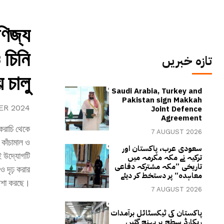
ণিজ্য
 চিনি
تازہ خبریں
 চালু
Saudi Arabia, Turkey and
Pakistan sign Makkah
ER 2024
Joint Defence
Agreement
করাচি থেকে
7 AUGUST 2026
 কাঁচামাল ও
سعودی عرب، پاکستان اور
ই উদ্যোগটি
ترکیہ نے مکہ مکرمہ میں
تاریخی ”مکہ مشترکہ دفاعی
ও দৃঢ় করার
معاہدہ“ پر دستخط کر دیئے
শা করছে।
7 AUGUST 2026
پاکستان کی ٹیکسٹائل برآمدات
ریکارڈ سطح پر پہنچ گئیں