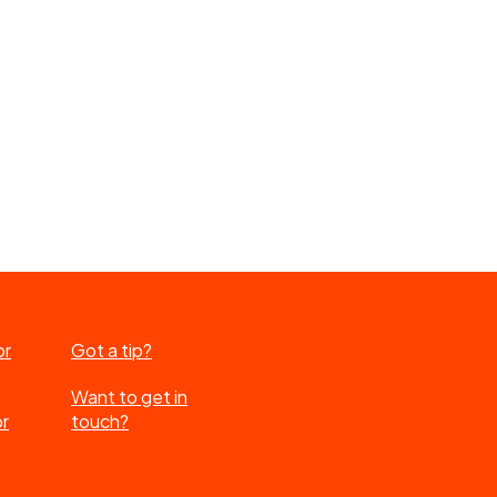
or
Got a tip?
Want to get in
or
touch?