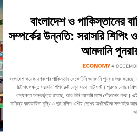
বাংলাদেশ ও পাকিস্তানের বা
সম্পর্কের উন্নতি: সরাসরি শিপিং ও
আমদানি পুনরায়
ECONOMY
4 DECEMB
বাংলাদেশ কয়েক দশক পর পাকিস্তান থেকে চিনি আমদানি পুনরায় শুরু করেছে, 
চিটাগং পর্যন্ত সরাসরি শিপিং রুট চালুর সাথে এটি ঘটে। প্রথম চালানে শিল্প
খাদ্যপণ্য অন্তর্ভুক্ত রয়েছে, আর চিনি আগামী মাসে পৌঁছানোর কথা। এ
বাণিজ্য কার্যকারিতা বৃদ্ধি ও দুই দক্ষিণ এশীয় দেশের অর্থনৈতিক সম্পর্ককে আর
আ