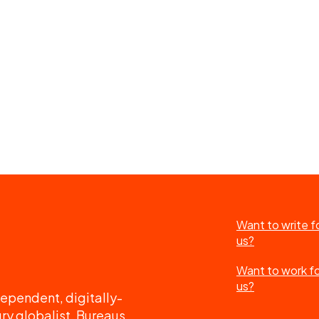
Want to write f
us?
Want to work f
us?
ependent, digitally-
ry globalist. Bureaus