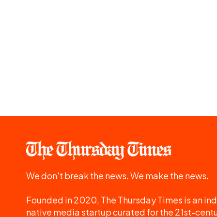
We don't break the news. We make the news.
Founded in 2020, The Thursday Times is an ind
native media startup curated for the 21st-centu