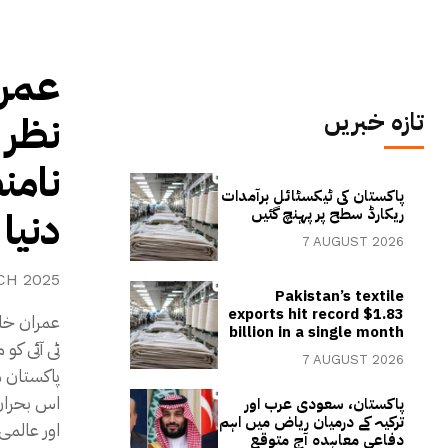
عمر:
تازہ خبریں
نظر 
نام،
پاکستان کی ٹیکسٹائل برآمدات
دنیا
ریکارڈ سطح پر پہنچ گئیں
7 AUGUST 2026
CH 2025
Pakistan’s textile
exports hit record $1.83
عمران خان
billion in a single month
ٹی آئی کو
7 AUGUST 2026
پاکستان م
اس بحران 
پاکستان، سعودی عرب اور
ترکیہ کے درمیان ریاض میں اہم
اور عالمی
دفاعی معاہدہ آج متوقع