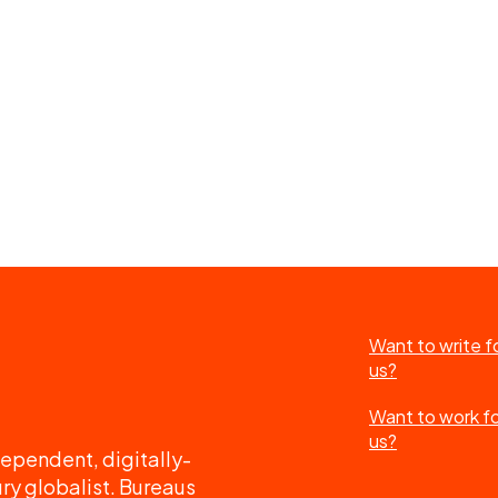
Want to write f
us?
Want to work f
us?
ependent, digitally-
ry globalist. Bureaus