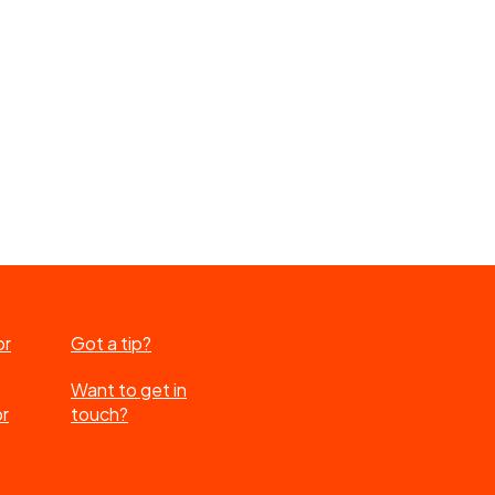
or
Got a tip?
Want to get in
or
touch?