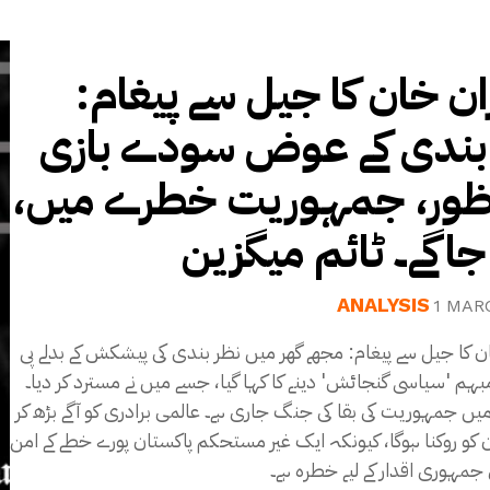
ان خان کا جیل سے پیغام
بندی کے عوض سودے بازی
نظور، جمہوریت خطرے میں
 جاگے۔ ٹائم میگزین
ANALYSIS
1 MAR
 کا جیل سے پیغام: مجھے گھر میں نظر بندی کی پیشکش کے بدلے پی
 مبہم 'سیاسی گنجائش' دینے کا کہا گیا، جسے میں نے مسترد کر دیا۔
یں جمہوریت کی بقا کی جنگ جاری ہے۔ عالمی برادری کو آگے بڑھ کر
کو روکنا ہوگا، کیونکہ ایک غیر مستحکم پاکستان پورے خطے کے امن
 جمہوری اقدار کے لیے خطرہ ہے۔