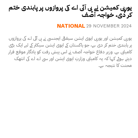
یورپی کمیشن نے پی آئی اے کی پروازوں پر پابندی ختم
کر دی، خواجہ آصف
NATIONAL
29 NOVEMBER 2024
یورپی کمیشن اور یورپی ایوی ایشن سیفٹی ایجنسی نے پی آئی اے کی پروازوں
پر پابندی ختم کر دی ہے، جو پاکستان کے ایوی ایشن سیکٹر کے لیے ایک بڑی
کامیابی ہے۔ وزیر دفاع خواجہ آصف نے اس پیش رفت کو یادگار موقع قرار
دیتے ہوئے کہا کہ یہ کامیابی وزارتِ ایوی ایشن اور سی اے اے کی انتھک
محنت کا نتیجہ ہے۔