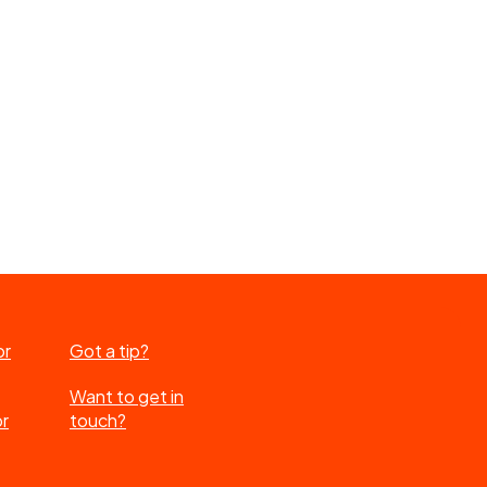
or
Got a tip?
Want to get in
or
touch?