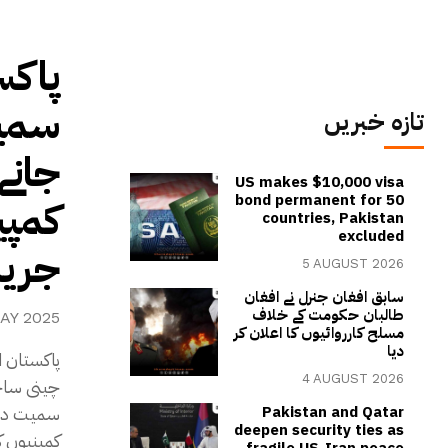
پاکس
سمیت
تازہ خبریں
جانے
US makes $10,000 visa
bond permanent for 50
کمپ،
countries, Pakistan
excluded
جرید
5 AUGUST 2026
سابق افغان جنرل نے افغان
طالبان حکومت کے خلاف
AY 2025
مسلح کارروائیوں کا اعلان کر
دیا
پاکستان ا
4 AUGUST 2026
سمیت دیگر
Pakistan and Qatar
deepen security ties as
کمپنیوں ک
fragile US-Iran peace