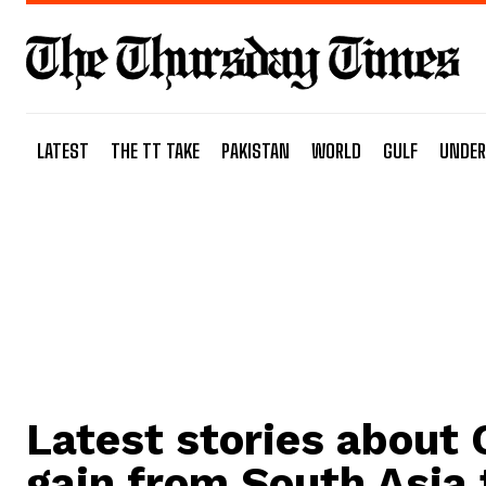
LATEST
THE TT TAKE
PAKISTAN
WORLD
GULF
UNDER
Latest stories about
gain from South Asia