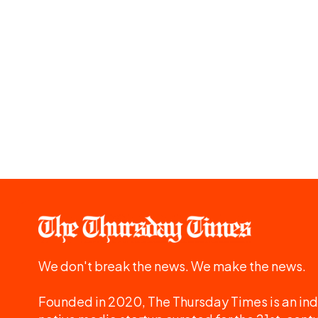
We don't break the news. We make the news.
Founded in 2020, The Thursday Times is an ind