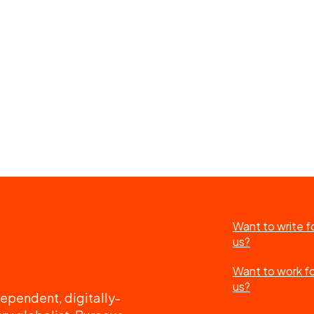
Want to write f
us?
Want to work f
us?
ependent, digitally-