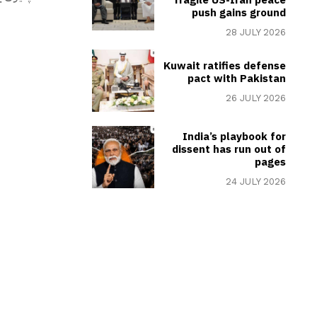
push gains ground
28 JULY 2026
Kuwait ratifies defense
pact with Pakistan
26 JULY 2026
India’s playbook for
dissent has run out of
pages
24 JULY 2026