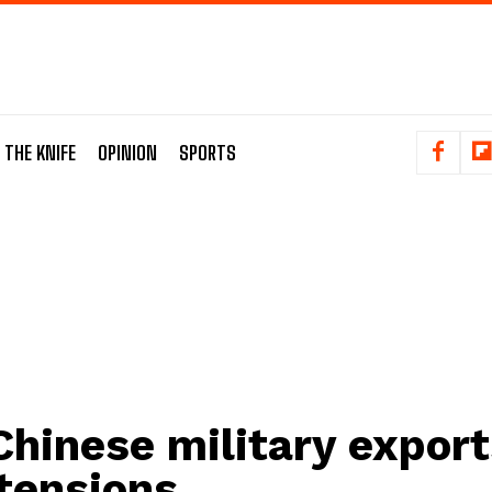
 THE KNIFE
OPINION
SPORTS
Chinese military export
 tensions