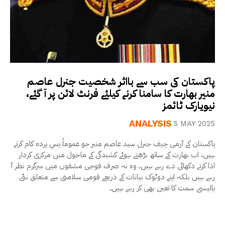
پاکستان کی سب سے بااثر شخصیت جنرل عاصم
منیر بھارت کا سامنا کرنے کیلئے فرنٹ لائن پر آ گئے،
نیویارک ٹائمز
ANALYSIS
5 MAY 2025
پاکستان کے آرمی چیف جنرل سید عاصم منیر جو عموماً پسِ پردہ کام کرتے
ہیں، اب بھارت کے ساتھ بڑھتے ہوئے کشیدگی کے ماحول میں مرکزی کردار
ادا کرتے دکھائی دے رہے ہیں۔ وہ نہ صرف فوجی مشقوں میں سرگرم نظر آ
رہے ہیں بلکہ اپنے دوٹوک بیانات کے ذریعے قومی سلامتی سے متعلق نئی
پالیسی سمت کا تعین بھی کر رہے ہیں۔