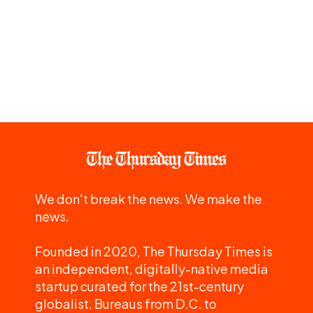
We don't break the news. We make the
news.
Founded in 2020, The Thursday Times is
an independent, digitally-native media
startup curated for the 21st-century
globalist. Bureaus from D.C. to