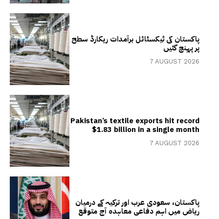
پاکستان کی ٹیکسٹائل برآمدات ریکارڈ سطح
پر پہنچ گئیں
7 AUGUST 2026
Pakistan’s textile exports hit record
$1.83 billion in a single month
7 AUGUST 2026
پاکستان، سعودی عرب اور ترکیہ کے درمیان
ریاض میں اہم دفاعی معاہدہ آج متوقع