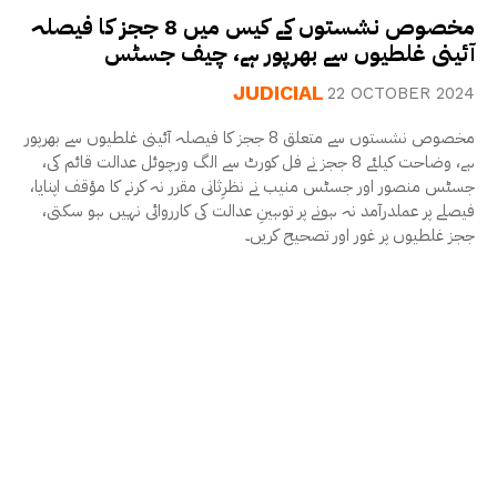
مخصوص نشستوں کے کیس میں 8 ججز کا فیصلہ
آئینی غلطیوں سے بھرپور ہے، چیف جسٹس
JUDICIAL
22 OCTOBER 2024
مخصوص نشستوں سے متعلق 8 ججز کا فیصلہ آئینی غلطیوں سے بھرپور
ہے، وضاحت کیلئے 8 ججز نے فل کورٹ سے الگ ورچوئل عدالت قائم کی،
جسٹس منصور اور جسٹس منیب نے نظرِثانی مقرر نہ کرنے کا مؤقف اپنایا،
فیصلے پر عملدرآمد نہ ہونے پر توہینِ عدالت کی کارروائی نہیں ہو سکتی،
ججز غلطیوں پر غور اور تصحیح کریں۔