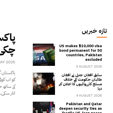
تازہ خبریں
پاکس
چکی ہ
US makes $10,000 visa
bond permanent for 50
countries, Pakistan
excluded
AY 2025
5 AUGUST 2026
پاکستان 
سابق افغان جنرل نے افغان
طالبان حکومت کے خلاف
مسلح کارروائیوں کا اعلان کر
کے ساتھ ح
دیا
اتار سکی۔
4 AUGUST 2026
Pakistan and Qatar
deepen security ties as
fragile US-Iran peace