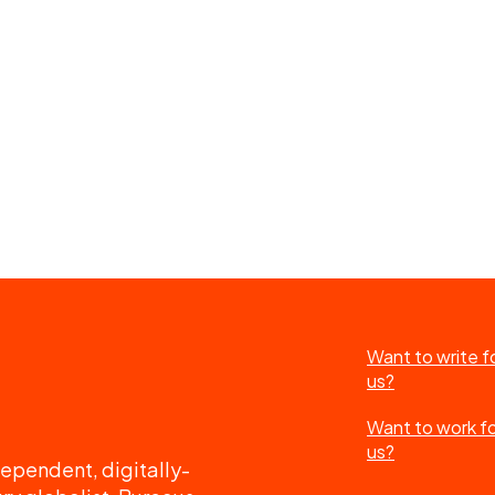
Want to write f
us?
Want to work f
us?
ependent, digitally-