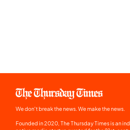
We don't break the news. We make the news.
Founded in 2020, The Thursday Times is an ind