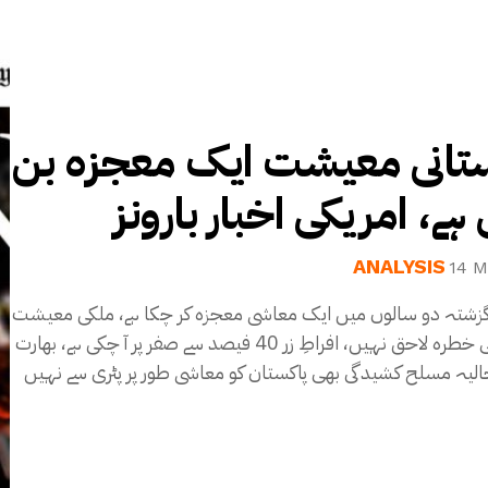
تانی معیشت ایک معجزہ بن
ے، امریکی اخبار بارونز
ANALYSIS
14 M
گزشتہ دو سالوں میں ایک معاشی معجزہ کر چکا ہے، ملکی معیشت
کو اب کوئی خطرہ لاحق نہیں، افراطِ زر 40 فیصد سے صفر پر آ چکی ہے، بھارت
الیہ مسلح کشیدگی بھی پاکستان کو معاشی طور پر پٹری سے نہیں