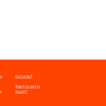
or
Got a tip?
Want to get in
or
touch?