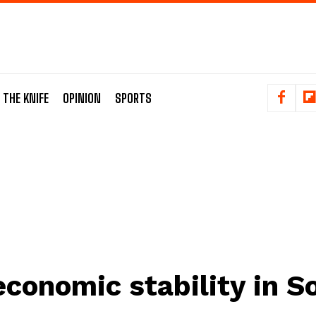
 THE KNIFE
OPINION
SPORTS
economic stability in S