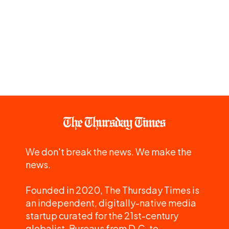
We don't break the news. We make the
news.
Founded in 2020, The Thursday Times is
an independent, digitally-native media
startup curated for the 21st-century
globalist. Bureaus from D.C. to