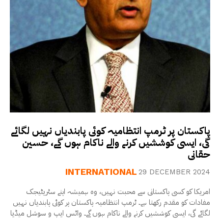
پاکستان پر ٹرمپ انتظامیہ کوئی پابندیاں نہیں لگائے
گی، ایسی کوششیں کرنے والے ناکام ہوں گے، حسین
حقانی
INTERNATIONAL
29 DECEMBER 2024
امریکا کو کسی پاکستانی سے محبت نہیں، وہ ہمیشہ اپنے سٹریٹیجک
مفادات کو مقدم رکھتا ہے۔ ٹرمپ انتظامیہ پاکستان پر کوئی پابندیاں نہیں
لگائے گی، ایسی کوششیں کرنے والے ناکام ہوں گے۔ واٹس ایپ و سوشل میڈیا