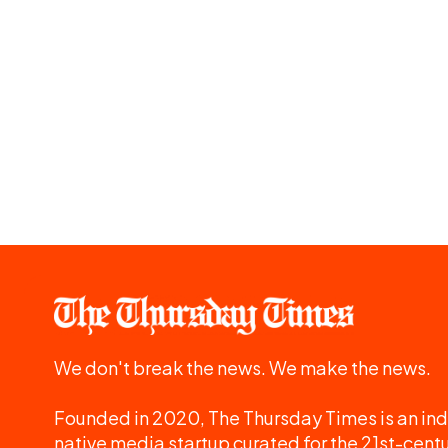
We don't break the news. We make the news.
Founded in 2020, The Thursday Times is an ind
native media startup curated for the 21st-centu