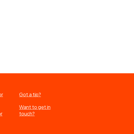
or
Got a tip?
Want to get in
or
touch?