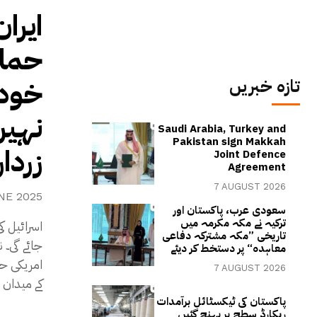
ایرا
حملہ 
خودم
تازہ خبریں
نہیں
Saudi Arabia, Turkey and
Pakistan sign Makkah
زردا
Joint Defence
Agreement
7 AUGUST 2026
NE 2025
سعودی عرب، پاکستان اور
ترکیہ نے مکہ مکرمہ میں
اسرائیل ک
تاریخی ”مکہ مشترکہ دفاعی
جائے گی۔ 
معاہدہ“ پر دستخط کر دیئے
امریکی حم
7 AUGUST 2026
کے میدان
پاکستان کی ٹیکسٹائل برآمدات
ریکارڈ سطح پر پہنچ گئیں