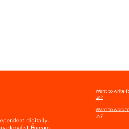
Want to write f
us?
Want to work f
us?
ependent, digitally-
ry globalist. Bureaus