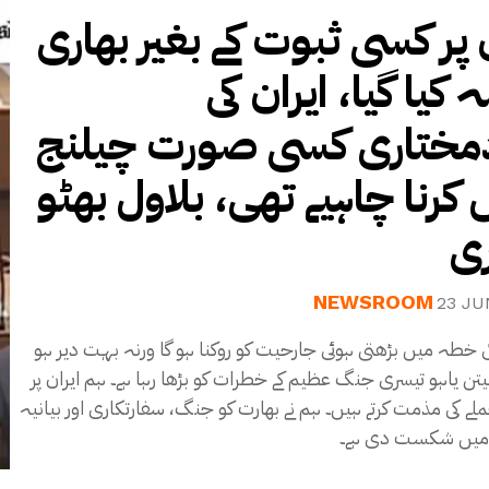
ن پر کسی ثبوت کے بغیر بھاری
کیا گیا، ایران کی
ختاری کسی صورت چیلنج
 کرنا چاہیے تھی، بلاول بھٹو
ری
NEWSROOM
23 JU
ی خطہ میں بڑھتی ہوئی جارحیت کو روکنا ہو گا ورنہ بہت دیر ہو
نیتن یاہو تیسری جنگ عظیم کے خطرات کو بڑھا رہا ہے۔ ہم ایران پر
لے کی مذمت کرتے ہیں۔ ہم نے بھارت کو جنگ، سفارتکاری اور بیانیہ
 میں شکست دی ہے۔