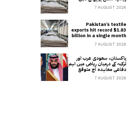
7 AUGUST 2026
Pakistan’s textile
exports hit record $1.83
billion in a single month
7 AUGUST 2026
پاکستان، سعودی عرب اور
ترکیہ کے درمیان ریاض میں اہم
دفاعی معاہدہ آج متوقع
7 AUGUST 2026