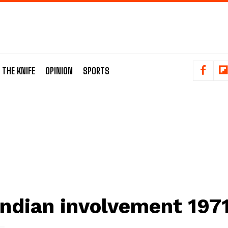
 THE KNIFE
OPINION
SPORTS
Indian involvement 197