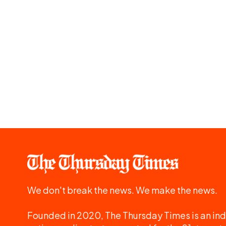
We don't break the news. We make the news.
Founded in 2020, The Thursday Times is an ind