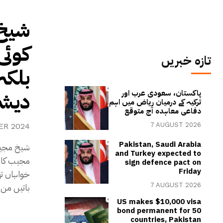
شیخ 
کوئی
تازہ خبریں
بلکہ
دیشی
پاکستان، سعودی عرب اور
ترکیہ کے درمیان ریاض میں اہم
دفاعی معاہدہ آج متوقع
7 AUGUST 2026
ER 2024
Pakistan, Saudi Arabia
شیخ مجیب 
and Turkey expected to
مجیب کا ج
sign defence pact on
Friday
باتیں من 
7 AUGUST 2026
US makes $10,000 visa
bond permanent for 50
countries, Pakistan