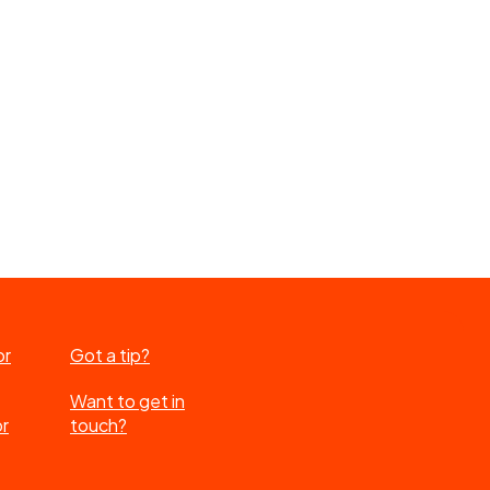
or
Got a tip?
Want to get in
or
touch?