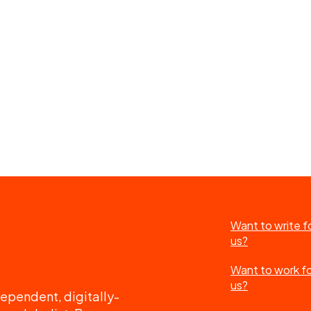
Want to write f
us?
Want to work f
us?
ependent, digitally-