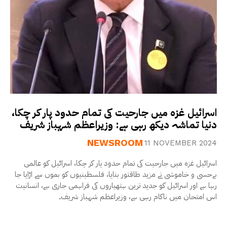
اسرائیل غزہ میں جارحیت کی تمام حدود پار کر چکا،
دنیا تماشہ دیکھ رہی ہے: وزیراعظم شہباز شریف
NEWSROOM
11 NOVEMBER 2024
اسرائیل غزہ میں جارحیت کی تمام حدود پار کر چکا، اسرائیل کو عالمی
بےحسی و خاموشی نے مزید طاقتور بنایا، فلسطینیوں کو بموں سے اڑایا جا
رہا ہے اور اسرائیل کو جدید ترین ہتھیاروں کی فراہمی جاری ہے، انسانیت
اس امتحان میں ناکام رہی ہے، وزیراعظم شہباز شریف۔