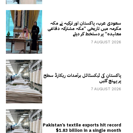
سعودی عرب، پاکستان اور ترکیہ نے مکہ
مکرمہ میں تاریخی ”مکہ مشترکہ دفاعی
معاہدہ“ پر دستخط کر دیئے
7 AUGUST 2026
پاکستان کی ٹیکسٹائل برآمدات ریکارڈ سطح
پر پہنچ گئیں
7 AUGUST 2026
Pakistan’s textile exports hit record
$1.83 billion in a single month