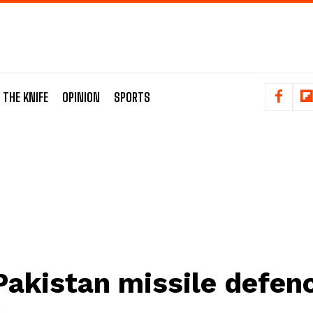
 THE KNIFE
OPINION
SPORTS
Pakistan missile defen