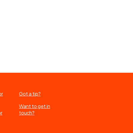
or
Got a tip?
Want to get in
or
touch?