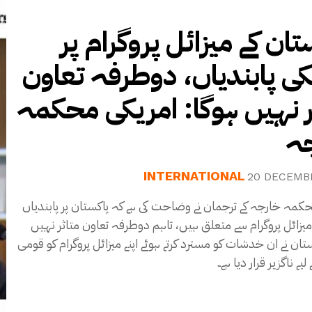
تان کے میزائل پروگرام پر
کی پابندیاں، دوطرفہ تعاون
ر نہیں ہوگا: امریکی محکمہ
ہ
INTERNATIONAL
20 DECEMB
کمہ خارجہ کے ترجمان نے وضاحت کی ہے کہ پاکستان پر پابندیاں
زائل پروگرام سے متعلق ہیں، تاہم دوطرفہ تعاون متاثر نہیں
ستان نے ان خدشات کو مسترد کرتے ہوئے اپنے میزائل پروگرام کو قومی
یے ناگزیر قرار دیا ہے۔