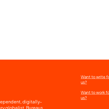
Want to write f
us?
Want to work f
us?
ependent, digitally-
ry globalist. Bureaus