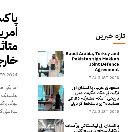
پاکس
امری
تازہ خبریں
متاث
Saudi Arabia, Turkey and
خارج
Pakistan sign Makkah
Joint Defence
Agreement
ER 2024
7 AUGUST 2026
امریکی مح
سعودی عرب، پاکستان اور
ترکیہ نے مکہ مکرمہ میں
بیلسٹک می
تاریخی ”مکہ مشترکہ دفاعی
ہوگا۔ پاک
معاہدہ“ پر دستخط کر دیئے
سلامتی کے ل
7 AUGUST 2026
پاکستان کی ٹیکسٹائل برآمدات
ریکارڈ سطح پر پہنچ گئیں