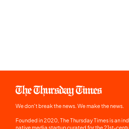
We don't break the news. We make the news.
Founded in 2020, The Thursday Times is an ind
native media startup curated for the 21st-centu