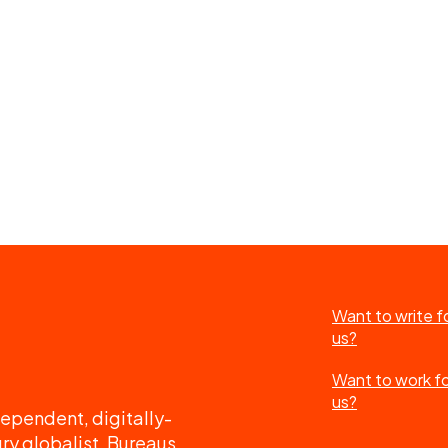
Want to write f
us?
Want to work f
us?
ependent, digitally-
ry globalist. Bureaus