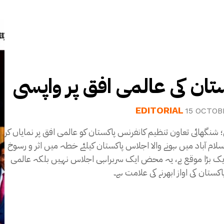
تان کی عالمی افق پر واپسی
EDITORIAL
15 OCTOB
؛ شنگھائی تعاون تنظیم کانفرنس پاکستان کو عالمی افق پر نمایاں کر
سلام آباد میں ہونے والا اجلاس پاکستان کیلئے خطہ میں اثر و رسوخ
 ایک بڑا موقع پے، یہ محض ایک سربراہی اجلاس نہیں بلکہ عالمی
کستان کی اواز ابھرنے کی علامت ہے۔