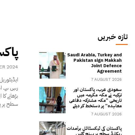
تازہ خبریں
پاکس
Saudi Arabia, Turkey and
Pakistan sign Makkah
Joint Defence
ER 2024
Agreement
ایڈیٹوریل
7 AUGUST 2026
رہی ہے۔ ا
سعودی عرب، پاکستان اور
بڑھانے کا
ترکیہ نے مکہ مکرمہ میں
تاریخی ”مکہ مشترکہ دفاعی
سطح پر پا
معاہدہ“ پر دستخط کر دیئے
7 AUGUST 2026
پاکستان کی ٹیکسٹائل برآمدات
ریکارڈ سطح پر پہنچ گئیں