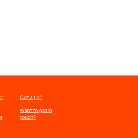
or
Got a tip?
Want to get in
or
touch?