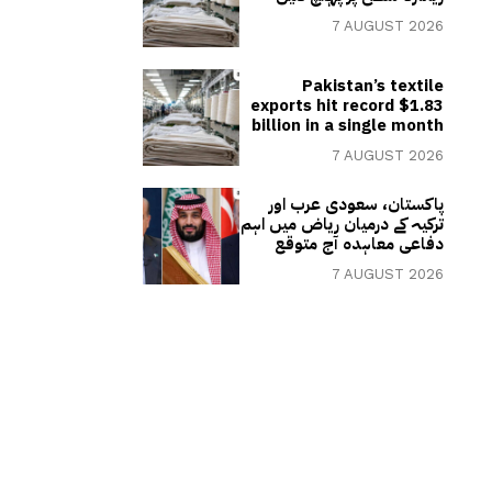
7 AUGUST 2026
Pakistan’s textile
exports hit record $1.83
billion in a single month
7 AUGUST 2026
پاکستان، سعودی عرب اور
ترکیہ کے درمیان ریاض میں اہم
دفاعی معاہدہ آج متوقع
7 AUGUST 2026