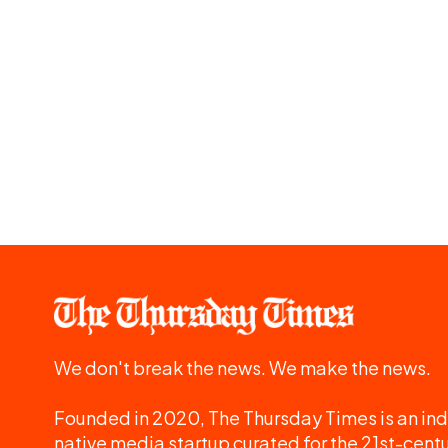
We don't break the news. We make the news.
Founded in 2020, The Thursday Times is an ind
native media startup curated for the 21st-centu