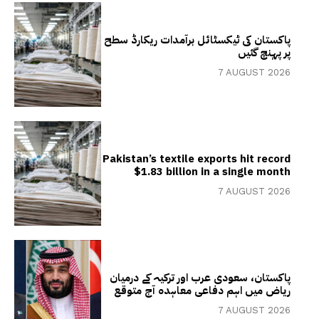
پاکستان کی ٹیکسٹائل برآمدات ریکارڈ سطح
پر پہنچ گئیں
7 AUGUST 2026
Pakistan’s textile exports hit record
$1.83 billion in a single month
7 AUGUST 2026
پاکستان، سعودی عرب اور ترکیہ کے درمیان
ریاض میں اہم دفاعی معاہدہ آج متوقع
7 AUGUST 2026