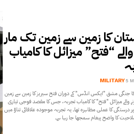
تان کا زمین سے زمین تک مار
والے “فتح” میزائل کا کامیاب
ہ
MILITARY
5 M
ا جنگی مشق "ایکس انڈس" کے دوران فتح سیریز کا زمین سے زمین
نے والے میزائل "فتح" کا کامیاب تجربہ، جس کا مقصد فوجی تیاری
ر درستگی کا عملی مظاہرہ تھا۔ یہ تجربہ موجودہ علاقائی تناؤ میں
احیت کا واضح پیغام سمجھا جا رہا ہے۔