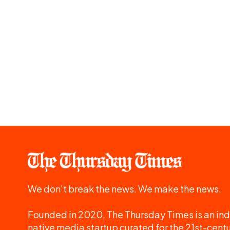
We don't break the news. We make the news.
Founded in 2020, The Thursday Times is an ind
native media startup curated for the 21st-centu