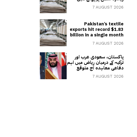
7 AUGUST 2026
Pakistan’s textile
exports hit record $1.83
billion in a single month
7 AUGUST 2026
پاکستان، سعودی عرب اور
ترکیہ کے درمیان ریاض میں اہم
دفاعی معاہدہ آج متوقع
7 AUGUST 2026