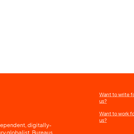
Want to write f
us?
Want to work f
us?
ependent, digitally-
ry globalist. Bureaus