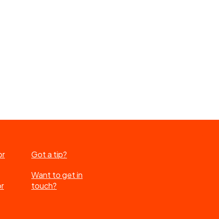
or
Got a tip?
Want to get in
or
touch?