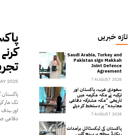
پاکس
تازہ خبریں
کرنے 
Saudi Arabia, Turkey and
Pakistan sign Makkah
تجرب
Joint Defence
Agreement
7 AUGUST 2026
AY 2025
سعودی عرب، پاکستان اور
پاکستان ک
ترکیہ نے مکہ مکرمہ میں
تاریخی ”مکہ مشترکہ دفاعی
تک مار کر
معاہدہ“ پر دستخط کر دیئے
اور ہدف پ
7 AUGUST 2026
دفاعی صل
پاکستان کی ٹیکسٹائل برآمدات
ریکارڈ سطح پر پہنچ گئیں