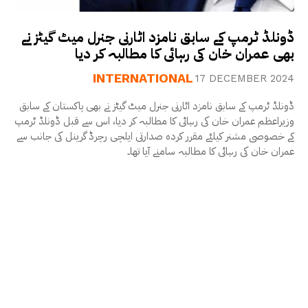
ڈونلڈ ٹرمپ کے سابق نامزد اٹارنی جنرل میٹ گیٹز نے
بھی عمران خان کی رہائی کا مطالبہ کر دیا
INTERNATIONAL
17 DECEMBER 2024
ڈونلڈ ٹرمپ کے سابق نامزد اٹارنی جنرل میٹ گیٹز نے بھی پاکستان کے سابق
وزیراعظم عمران خان کی رہائی کا مطالبہ کر دیا، اس سے قبل ڈونلڈ ٹرمپ
کے خصوصی مشنر کیلئے مقرر کردہ صدارتی ایلچی رچرڈ گرینل کی جانب سے
عمران خان کی رہائی کا مطالبہ سامنے آیا تھا۔