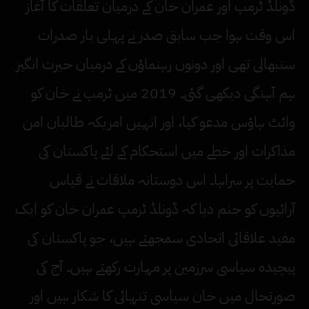
ڈونلڈ ٹرمپ اور عمران خان کے درمیان تعلقات کا آغاز
اس وقت ہوا جب سابق صدر نے پہلی بار صدرات
سنبھالی تھی اور دونوں رہنماؤں کے درمیان حیرت انگیز
ہم آہنگی دیکھی گئی۔ 2019 میں ٹرمپ نے خان کو
وائٹ ہاؤس مدعو کیا، اور انہیں امریکہ طالبان امن
مذاکرات اور خطے میں استحکام کے لئے پاکستان کی
حمایت پر سراہا۔ اس دوستانہ ملاقات نے قیاس
آرائیوں کو جنم دیا کہ ڈونلڈ ٹرمپ عمران خان کو ایک
مفید علاقائی اتحادی سمجھتے ہیں، جو پاکستان کی
پیچیدہ سیاسی سرزمین پر مہارت رکھتے ہیں۔ آج کی
صورتحال میں خان سیاسی تنہائی کا شکار ہیں اور