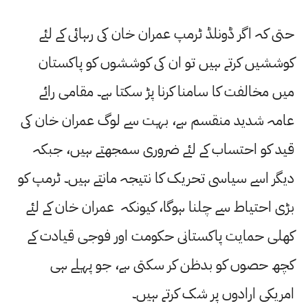
حتی کہ اگر ڈونلڈ ٹرمپ عمران خان کی رہائی کے لئے
کوششیں کرتے ہیں تو ان کی کوششوں کو پاکستان
میں مخالفت کا سامنا کرنا پڑ سکتا ہے۔ مقامی رائے
عامہ شدید منقسم ہے، بہت سے لوگ عمران خان کی
قید کو احتساب کے لئے ضروری سمجھتے ہیں، جبکہ
دیگر اسے سیاسی تحریک کا نتیجہ مانتے ہیں۔ ٹرمپ کو
بڑی احتیاط سے چلنا ہوگا، کیونکہ عمران خان کے لئے
کھلی حمایت پاکستانی حکومت اور فوجی قیادت کے
کچھ حصوں کو بدظن کر سکتی ہے، جو پہلے ہی
امریکی ارادوں پر شک کرتے ہیں۔