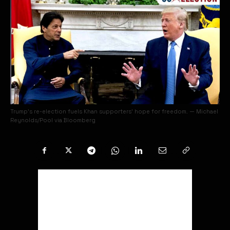
Trump’s re-election fuels Khan supporters’ hope for freedom. — Michael
Reynolds/Pool via Bloomberg