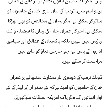
ہیں، مگر پاکستان کے قانونی نظام پر اثر ڈالنے کے عملی
پہلو اہم ہیں۔ ٹرمپ کی بیان بازی خان کے حامیوں کو
متاثر کر سکتی ہے، مگر یہ ان کے مخالفین کو بھی بھڑکا
سکتی ہے۔ آخر کار عمران خان کی رہائی کا فیصلہ وائٹ
ہاؤس میں نہیں بلکہ پاکستان کے عدالتی اور سیاسی
اداروں کے پاس ہے، جو خارجی دباؤ کو ماننے میں
مزاحمت کر سکتے ہیں۔
ڈونلڈ ٹرمپ کے دوسری بار صدارت سنبھالنے پر عمران
خان کے حامیوں کو امید ہے کہ نئے صدر ان کے لیڈر کے لئے
آواز اٹھائیں گے۔ مگر پاک امریکہ تعلقات سیکیورٹی