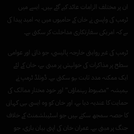
ان پر مختلف الزامات عائد کیے گئے ہیں۔ ایسے میں
ٹرمپ کی واپسی نے خان کے حامیوں میں یہ امید پیدا کی
ہے کہ امریکی سفارتکاری مداخلت کر سکتی ہے۔
ٹرمپ کی غیر روایتی خارجہ پالیسی، جو ذاتی اور عوامی
سطح پر مذاکرات کی خواہش پر مبنی ہے، خان کے لئے
ایک ممکنہ مدد ثابت ہو سکتی ہے۔ ڈونلڈ ٹرمپ نے
ہمیشہ “مضبوط رہنماؤں” اور خود مختار ممالک کی
حمایت کا عندیہ دیا ہے، اور خان کو وہ ایسی ہی کہانی
کا حصہ سمجھ سکتے ہیں جو اسٹیبلشمنٹ کے خلاف
جنگ پر مبنی ہے۔ عمران خان کی اپنی بیان بازی، جو