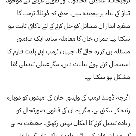
ترجیحات، علاقائی اتحادوں اور طویل عرصے سے موجود
تناؤ کی بناء پر پیچیدہ ہیں۔ حتی کہ ڈونلڈ ٹرمپ کا
منفرد انداز ان مسائل کو حل کرنے کے لئے ناکافی ثابت ہو
سکتا ہے۔ عمران خان کا معاملہ شاید ایک علامتی
مسئلہ بن کر رہ جائے گا، جہاں ٹرمپ اپنے پلیٹ فارم کا
استعمال کرتے ہوئے بیانات دیں، مگر عملی تبدیلی لانا
مشکل ہو سکتا ہے۔
اگرچہ ڈونلڈ ٹرمپ کی واپسی خان کی امیدوں کو دوبارہ
زندہ کر سکتی ہے، مگر یہ ان کی قانونی صورتحال کو
زیادہ تبدیل کرنے کا امکان نہیں رکھتی۔ حقیقت یہ ہے
کہ عمران خان کی رہائی زیادہ تر پاکستان کی داخلی