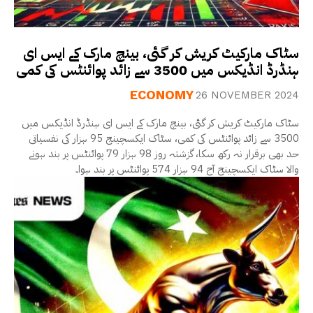
سٹاک مارکیٹ کریش کر گئی، بینچ مارک کے ایس ای
ہنڈرڈ انڈیکس میں 3500 سے زائد پوائنٹس کی کمی
ECONOMY
26 NOVEMBER 2024
سٹاک مارکیٹ کریش کر گئی، بینچ مارک کے ایس ای ہنڈرڈ انڈیکس میں
3500 سے زائد پوائنٹس کی کمی، سٹاک ایکسچینج 95 ہزار کی نفسیاتی
حد بھی برقرار نہ رکھ سکا، گزشتہ روز 98 ہزار 79 پوائنٹس پر بند ہونے
والا سٹاک ایکسچینج آج 94 ہزار 574 پوائنٹس پر بند ہوا۔