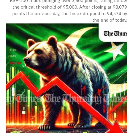
KSE-100 Index plunging over 3,500 points, falling below
the critical threshold of 95,000. After closing at 98,079
points the previous day, the Index dropped to 94,574 by
the end of today.