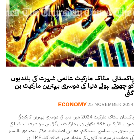
پاکستانی اسٹاک مارکیٹ عالمی شہرت کی بلندیوں
کو چھوتے ہوئے دنیا کی دوسری بہترین مارکیٹ بن
گئی
ECONOMY
25 NOVEMBER 2024
پاکستان سٹاک مارکیٹ 2024 میں دنیا کی دوسری بہترین کارکردگی
دکھانے والی مارکیٹ بن گئی ہے جو صرف ارجنٹینا کے S&P میروال انڈیکس
سے پیچھے ہے۔ سیاسی استحکام، معاشی اصلاحات، مؤثر اقتصادی پالیسیز
اور IMF کی حمایت نے سرمایہ کاروں کے اعتماد میں اضافہ کیا۔