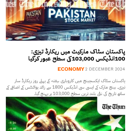
پاکستان سٹاک مارکیٹ میں ریکارڈ تیزی:
100انڈیکس 103,000کی سطح عبور کرگیا
ECONOMY
2 DECEMBER 2024
پاکستان سٹاک ایکسچینج میں کاروباری ہفتہ کے پہلے روز ریکارڈ ساز
تیزی۔ بینچ مارک کے ایسی سی انڈیکس 1800 سے زائد پوائنٹس کے اضافے کے
ساتھ تاریخ کی نئی بلند ترین سطح 103,000 پر پہنچ گیا۔