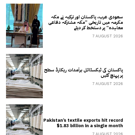
سعودی عرب، پاکستان اور ترکیہ نے مکہ
مکرمہ میں تاریخی ”مکہ مشترکہ دفاعی
معاہدہ“ پر دستخط کر دیئے
7 AUGUST 2026
پاکستان کی ٹیکسٹائل برآمدات ریکارڈ سطح
پر پہنچ گئیں
7 AUGUST 2026
Pakistan’s textile exports hit record
$1.83 billion in a single month
7 AUGUST 2026