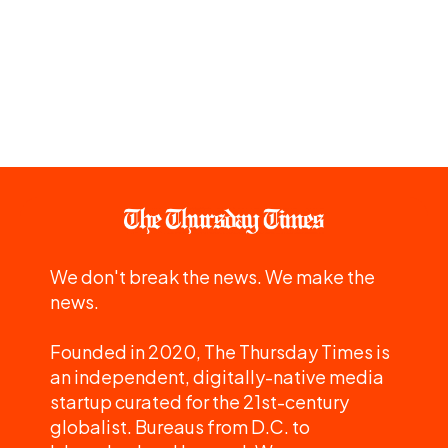
We don't break the news. We make the
news.
Founded in 2020, The Thursday Times is
an independent, digitally-native media
startup curated for the 21st-century
globalist. Bureaus from D.C. to