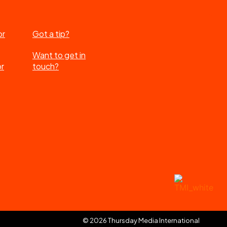
or
Got a tip?
Want to get in
or
touch?
© 2026 Thursday Media International