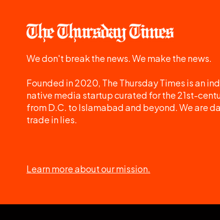
We don't break the news. We make the news.
Founded in 2020, The Thursday Times is an ind
native media startup curated for the 21st-centu
from D.C. to Islamabad and beyond. We are d
trade in lies.
Learn more about our mission.