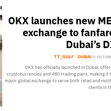
OKX launches new M
exchange to fanfar
Dubai’s D
TT_GULF
DUBAI
11 OCTOB
OKX has officially launched in Dubai, offe
cryptocurrencies and 480 trading pairs, making it t
major global exchange to serve both retail and insti
clients in 