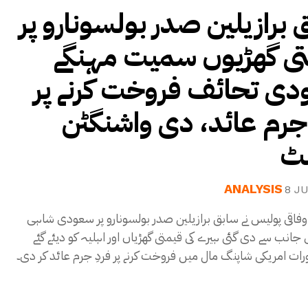
 برازیلین صدر بولسونارو پر
ی گھڑیوں سمیت مہنگے
ی تحائف فروخت کرنے پر
جرم عائد، دی واشنگٹن
ٹ
ANALYSIS
8 J
 وفاقی پولیس نے سابق برازیلین صدر بولسونارو پر سعودی شاہی
 جانب سے دی گئی ہیرے کی قیمتی گھڑیاں اور اہلیہ کو دیئے گئے
رات امریکی شاپنگ مال میں فروخت کرنے پر فردِ جرم عائد کر دی۔