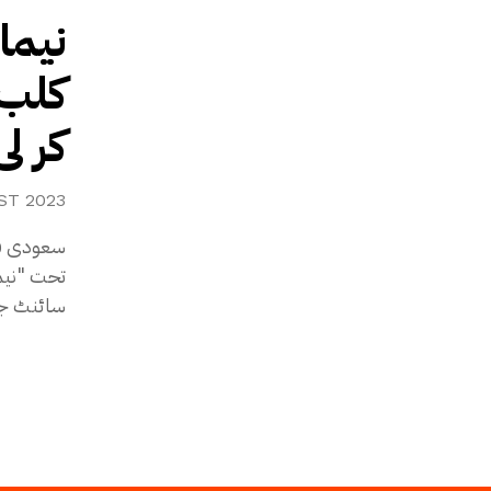
نیما
کلب 
کر لی
ST 2023
تحت "نیم
سائنٹ جرمین"