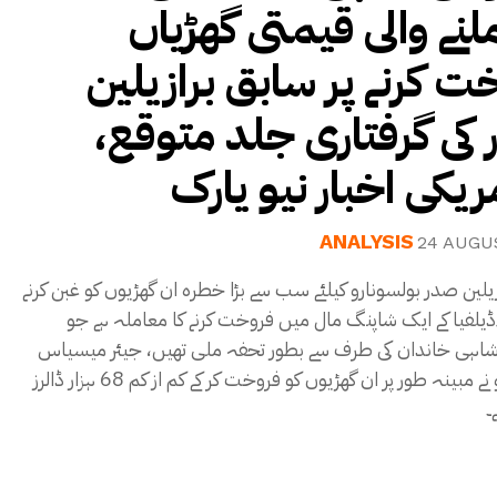
لنے والی قیمتی گھڑیاں
ت کرنے پر سابق برازیلین
 کی گرفتاری جلد متوقع
ANALYSIS
24 AUGU
یلین صدر بولسونارو کیلئے سب سے بڑا خطرہ ان گھڑیوں کو غبن کرنے
اڈیلفیا کے ایک شاپنگ مال میں فروخت کرنے کا معاملہ ہے جو
ہی خاندان کی طرف سے بطور تحفہ ملی تھیں، جیئر میسیاس
بولسونارو نے مبینہ طور پر ان گھڑیوں کو فروخت کر کے کم از کم 68 ہزار ڈالرز
۔