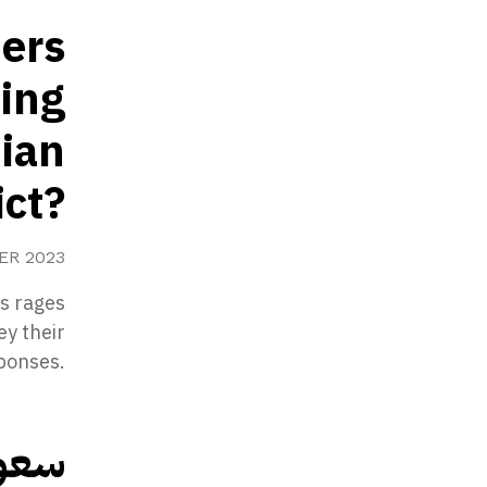
ers
oing
nian
ict?
ER 2023
s rages
ey their
ponses.
سعود