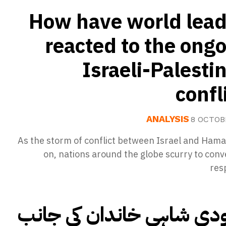
How have world lead
reacted to the ong
Israeli-Palesti
confl
ANALYSIS
8 OCTOB
As the storm of conflict between Israel and Hama
on, nations around the globe scurry to conv
res
ی شاہی خاندان کی جانب