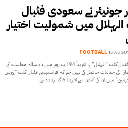
ر جونیئر نے سعودی فٹبال
الہلال میں شمولیت اختیار
FOOTBALL
16 AUGU
سعودی فٹبال کلب "الہلال" نے تقریباً 94 ارب روپے میں دو سالہ معاہدے کے
ار" کی خدمات حاصل کی ہیں جو کہ فرانسیسی فٹبال کلب "پیرس
 میں ان کی آمدن سے تقریباً 6 گنا زیادہ ہے۔