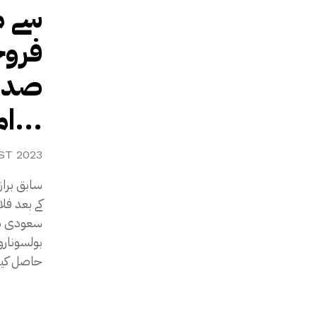
سے م
فروخ
صدر،
امریکی اخبار نیو یارک...
ST 2023
سابق براز
کے بعد فل
سعودی شا
حاصل کیے