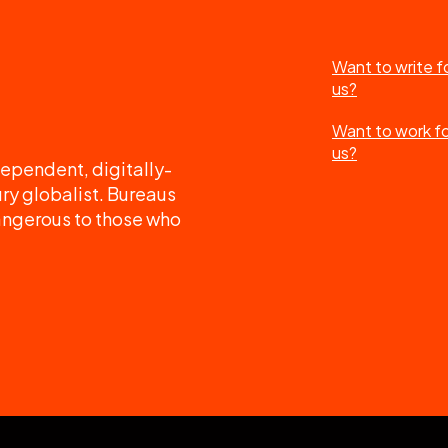
Want to write f
us?
Want to work f
us?
ependent, digitally-
ry globalist. Bureaus
angerous to those who