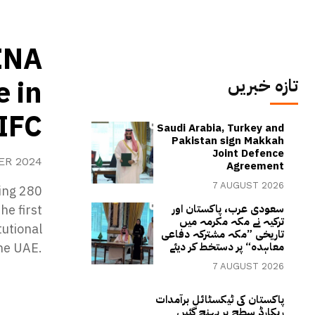
ENA
e in
تازہ خبریں
IFC
Saudi Arabia, Turkey and
Pakistan sign Makkah
Joint Defence
ER 2024
Agreement
7 AUGUST 2026
ring 280
he first
سعودی عرب، پاکستان اور
ترکیہ نے مکہ مکرمہ میں
tutional
تاریخی ”مکہ مشترکہ دفاعی
the UAE.
معاہدہ“ پر دستخط کر دیئے
7 AUGUST 2026
پاکستان کی ٹیکسٹائل برآمدات
ریکارڈ سطح پر پہنچ گئیں