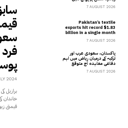
سابق
7 AUGUST 2026
قیمت
Pakistan’s textile
exports hit record $1.83
سعود
billion in a single month
7 AUGUST 2026
فرد 
پاکستان، سعودی عرب اور
ترکیہ کے درمیان ریاض میں اہم
پوس
دفاعی معاہدہ آج متوقع
7 AUGUST 2026
ULY 2024
برازیل کی
خاندان کی
قیمتی زیو