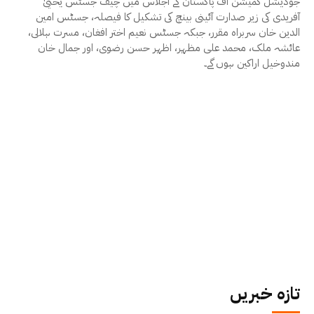
جوڈیشل کمیشن آف پاکستان کے اجلاس میں چیف جسٹس یحییٰ
آفریدی کی زیر صدارت آئینی بینچ کی تشکیل کا فیصلہ، جسٹس امین
الدین خان سربراہ مقرر، جبکہ جسٹس نعیم اختر افغان، مسرت ہلالی،
عائشہ ملک، محمد علی مظہر، اظہر حسن رضوی، اور جمال خان
مندوخیل اراکین ہوں گے۔
تازہ خبریں