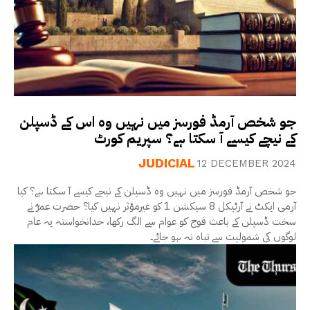
جو شخص آرمڈ فورسز میں نہیں وہ اس کے ڈسپلن
کے نیچے کیسے آ سکتا ہے؟ سپریم کورٹ
JUDICIAL
12 DECEMBER 2024
جو شخص آرمڈ فورسز میں نہیں وہ ڈسپلن کے نیچے کیسے آ سکتا ہے؟ کیا
آرمی ایکٹ نے آرٹیکل 8 سیکشن 1 کو غیرمؤثر نہیں کیا؟ حضرت عمرؓ نے
سخت ڈسپلن کے باعث فوج کو عوام سے الگ رکھا، خدانخواستہ یہ عام
لوگوں کی شمولیت سے تباہ نہ ہو جائے۔