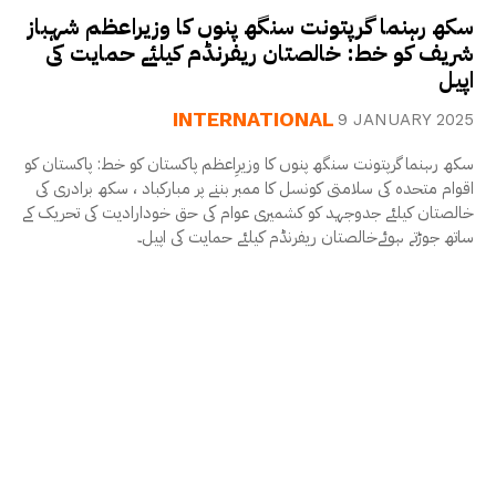
سکھ رہنما گرپتونت سنگھ پنوں کا وزیراعظم شہباز
شریف کو خط: خالصتان ریفرنڈم کیلئے حمایت کی
اپیل
INTERNATIONAL
9 JANUARY 2025
سکھ رہنما گرپتونت سنگھ پنوں کا وزیرِاعظم پاکستان کو خط: پاکستان کو
اقوام متحدہ کی سلامتی کونسل کا ممبر بننے پر مبارکباد ، سکھ برادری کی
خالصتان کیلئے جدوجہد کو کشمیری عوام کی حق خودارادیت کی تحریک کے
ساتھ جوڑتے ہوئےخالصتان ریفرنڈم کیلئے حمایت کی اپیل۔