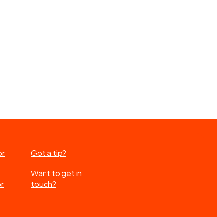
or
Got a tip?
Want to get in
or
touch?