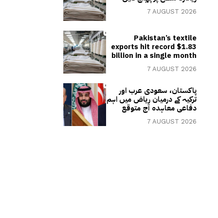
7 AUGUST 2026
Pakistan’s textile
exports hit record $1.83
billion in a single month
7 AUGUST 2026
پاکستان، سعودی عرب اور
ترکیہ کے درمیان ریاض میں اہم
دفاعی معاہدہ آج متوقع
7 AUGUST 2026