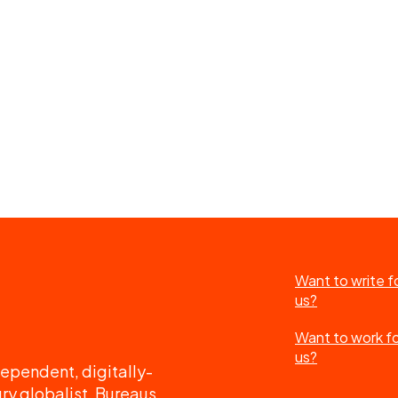
Want to write f
us?
Want to work f
us?
ependent, digitally-
ry globalist. Bureaus