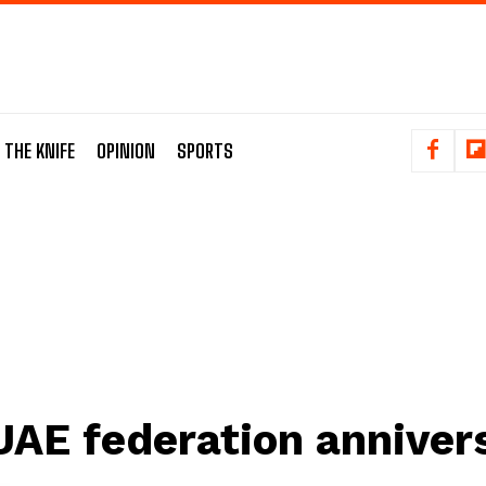
 THE KNIFE
OPINION
SPORTS
UAE federation anniver