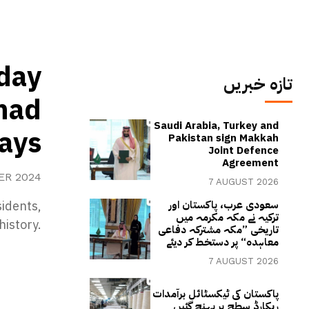
day
تازہ خبریں
ihad
Saudi Arabia, Turkey and
days
Pakistan sign Makkah
Joint Defence
Agreement
ER 2024
7 AUGUST 2026
sidents,
سعودی عرب، پاکستان اور
ترکیہ نے مکہ مکرمہ میں
history.
تاریخی ”مکہ مشترکہ دفاعی
معاہدہ“ پر دستخط کر دیئے
7 AUGUST 2026
پاکستان کی ٹیکسٹائل برآمدات
ریکارڈ سطح پر پہنچ گئیں