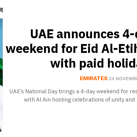
UAE announces 4-
weekend for Eid Al-Et
with paid holi
EMIRATES
23 NOVEMB
UAE’s National Day brings a 4-day weekend for re
with Al Ain hosting celebrations of unity and 