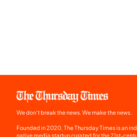
We don't break the news. We make the news.
Founded in 2020, The Thursday Times is an ind
native media startup curated for the 21st-centu