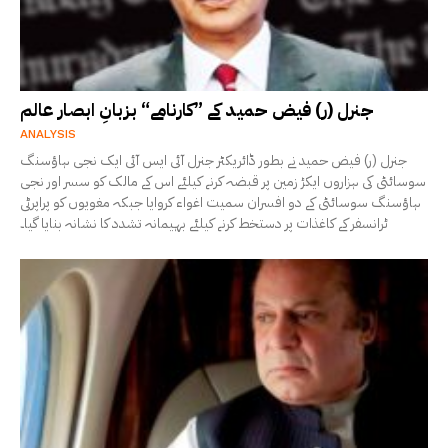
جنرل (ر) فیض حمید کے ”کارنامے“ بزبانِ ابصار عالم
ANALYSIS
جنرل (ر) فیض حمید نے بطور ڈائریکٹر جنرل آئی ایس آئی ایک نجی ہاؤسنگ
سوسائٹی کی ہزاروں ایکڑ زمین پر قبضہ کرنے کیلئے اس کے مالک کو سسر اور نجی
ہاؤسنگ سوسائٹی کے دو افسران سمیت اغواء کروایا جبکہ مغویوں کو پراپرٹی
ٹرانسفر کے کاغذات پر دستخط کرنے کیلئے بہیمانہ تشدد کا نشانہ بنایا گیا۔