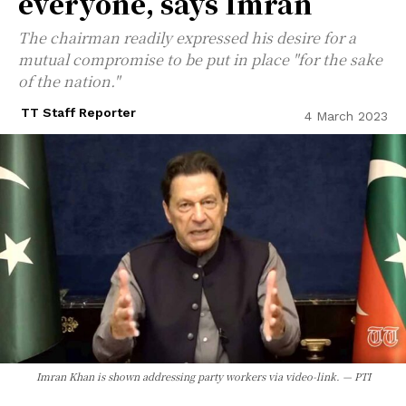
everyone, says Imran
The chairman readily expressed his desire for a
mutual compromise to be put in place "for the sake
of the nation."
TT Staff Reporter
4 March 2023
Imran Khan is shown addressing party workers via video-link. — PTI