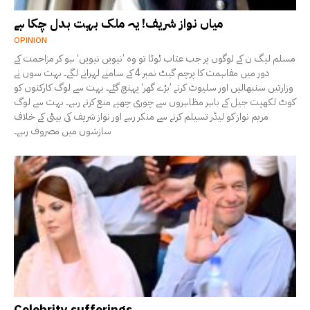
میاں نواز شریف! یہ ملک بہت بدل چکا ہے
OPINION
مسلم لیگ ن کے لوگوں پر جب عتاب ٹوٹا تو وہ ’نیویں نیویں‘ ہو کر مزاحمت کے
دور میں مفاہمت کا پرچم گیٹ نمبر 4 کے سامنے لہرانے لگے۔ بہت سوں نے
وزارتیں سنبھالیں اور سلیوٹ کرنے ’بڑے گھر‘ پہنچ گئے۔ بہت سے لوگ کارکنوں کو
کوٹ لکھپت جیل کے باہر مظاہروں سے چوری چھپے منع کرتے رہے۔ بہت سے لوگ
مریم نواز کو لیڈر تسیلم کرنے سے منکر رہے اور نواز شریف کی بیٹی کے خلاف
سازشوں میں مصروف رہے۔
Celebrity sufferings