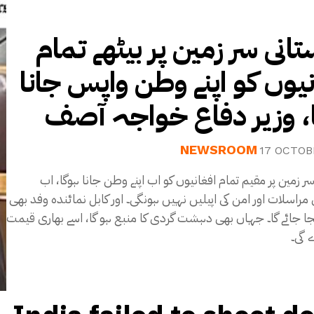
تانی سر زمین پر بیٹھے تمام
نیوں کو اپنے وطن واپس جانا
، وزیر دفاع خواجہ آصف
NEWSROOM
17 OCTOB
سر زمین پر مقیم تمام افغانیوں کو اب اپنے وطن جانا ہوگا، اب
احتجاجی مراسلات اور امن کی اپیلیں نہیں ہونگی۔ اور کابل نمائندہ وفد بھی
ا جائے گا۔ جہاں بھی دہشت گردی کا منبع ہو گا، اسے بھاری قیمت
ے گی۔