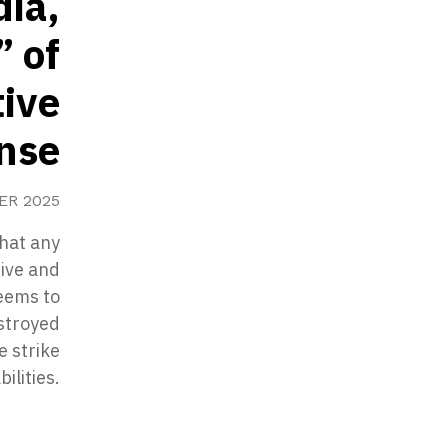
dia,
 of
tive
nse
ER 2025
hat any
sive and
eems to
estroyed
e strike
ilities.