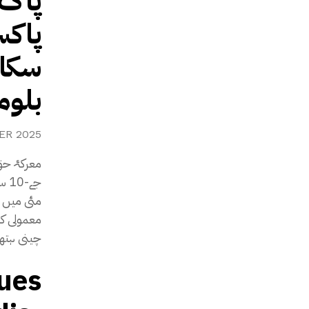
پاک 
پاکس
سکا،
بلوم
ER 2025
معرکۂ حق
جے-
مئی میں ب
معمولی کار
چینی ہتھی
sues