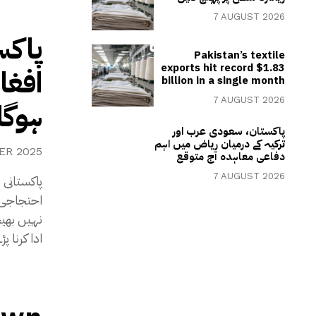
7 AUGUST 2026
پاکس
Pakistan’s textile
exports hit record $1.83
افغا
billion in a single month
7 AUGUST 2026
ہوگا
پاکستان، سعودی عرب اور
ترکیہ کے درمیان ریاض میں اہم
ER 2025
دفاعی معاہدہ آج متوقع
7 AUGUST 2026
پاکستانی 
نہیں بھیج
ادا کرنا پڑ