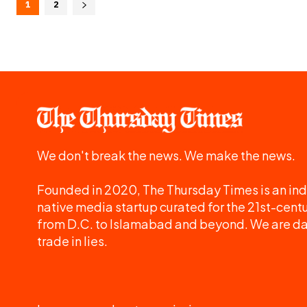
1
2
We don't break the news. We make the news.
Founded in 2020, The Thursday Times is an ind
native media startup curated for the 21st-centu
from D.C. to Islamabad and beyond. We are d
trade in lies.