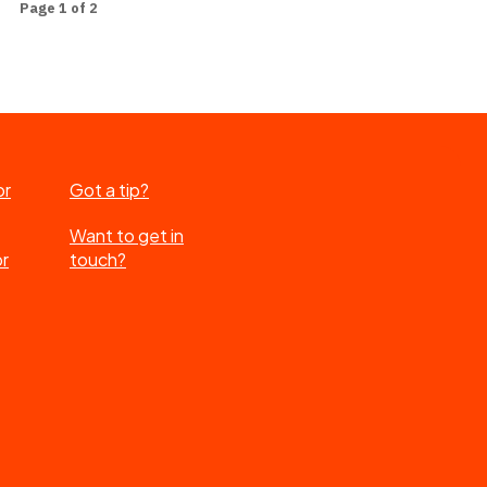
Page 1 of 2
or
Got a tip?
Want to get in
or
touch?