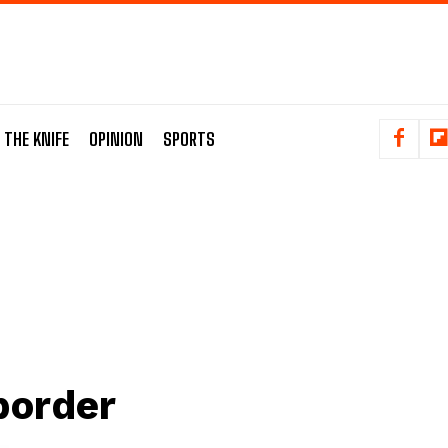
 THE KNIFE
OPINION
SPORTS
border