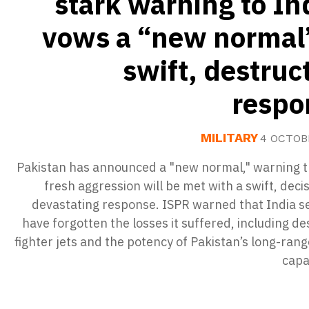
stark warning to In
vows a “new normal”
swift, destruc
respo
MILITARY
4 OCTOB
Pakistan has announced a "new normal," warning t
fresh aggression will be met with a swift, deci
devastating response. ISPR warned that India s
have forgotten the losses it suffered, including d
fighter jets and the potency of Pakistan’s long-rang
capab