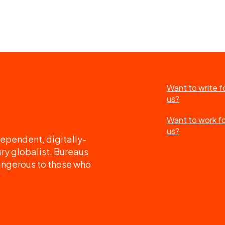
Want to write f
us?
Want to work f
us?
ependent, digitally-
ry globalist. Bureaus
angerous to those who