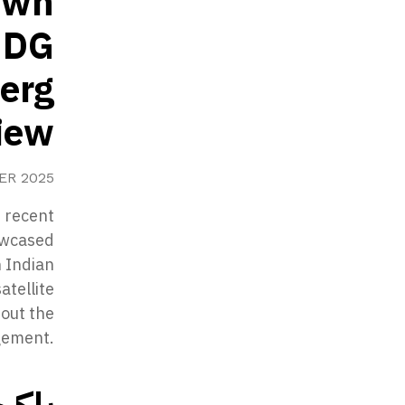
down
s DG
erg
view
ER 2025
e recent
howcased
 Indian
tellite
hout the
ement.