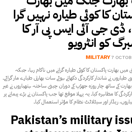
بھارت جنگ میں بھارت
تان کا کوئی طیارہ نہیں گرا
 ڈی جی آئی ایس پی آر کا
برگ کو انٹرویو
MILITARY
7 OCTOB
 میں بھارت پاکستان کا کوئی طیارہ گرانے میں ناکام رہا، جبکہ
10 سی طیاروں نے شاندار کارکردگی دکھاتے ہوئے سات بھارتی طیارے مار گرائے۔
ھارت کے ساتھ چار روزہ جھڑپ کے دوران چینی ساختہ ہتھیاروں نے غیر
کردگی کا مظاہرہ کیا۔ یہ پہلا موقع تھا جب پاکستان نے بڑے پیمانے پر
اروں، ریڈار اور سیٹلائٹ نظام کا مؤثر استعمال کیا۔
Pakistan’s military is