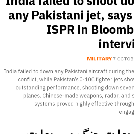
India failed to shoot 
any Pakistani jet, say
ISPR in Bloomb
inter
MILITARY
7 OCTOB
India failed to down any Pakistani aircraft during th
conflict, while Pakistan’s J-10C fighter jets s
outstanding performance, shooting down seven
planes. Chinese-made weapons, radar, and sa
systems proved highly effective throug
engag