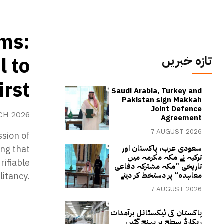
rms:
l to
تازہ خبریں
irst
Saudi Arabia, Turkey and
Pakistan sign Makkah
Joint Defence
CH 2026
Agreement
7 AUGUST 2026
sion of
ing that
سعودی عرب، پاکستان اور
ترکیہ نے مکہ مکرمہ میں
rifiable
تاریخی ”مکہ مشترکہ دفاعی
litancy.
معاہدہ“ پر دستخط کر دیئے
7 AUGUST 2026
پاکستان کی ٹیکسٹائل برآمدات
ریکارڈ سطح پر پہنچ گئیں