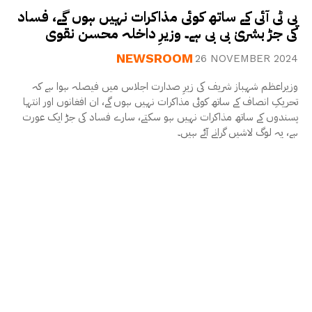
پی ٹی آئی کے ساتھ کوئی مذاکرات نہیں ہوں گے، فساد
کی جڑ بشریٰ بی بی ہے۔ وزیرِ داخلہ محسن نقوی
NEWSROOM
26 NOVEMBER 2024
وزیراعظم شہباز شریف کی زیرِ صدارت اجلاس میں فیصلہ ہوا ہے کہ
تحریکِ انصاف کے ساتھ کوئی مذاکرات نہیں ہوں گے، ان افغانوں اور انتہا
پسندوں کے ساتھ مذاکرات نہیں ہو سکتے، سارے فساد کی جڑ ایک عورت
ہے، یہ لوگ لاشیں گرانے آئے ہیں۔