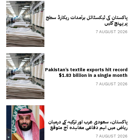
پاکستان کی ٹیکسٹائل برآمدات ریکارڈ سطح
پر پہنچ گئیں
7 AUGUST 2026
Pakistan’s textile exports hit record
$1.83 billion in a single month
7 AUGUST 2026
پاکستان، سعودی عرب اور ترکیہ کے درمیان
ریاض میں اہم دفاعی معاہدہ آج متوقع
7 AUGUST 2026