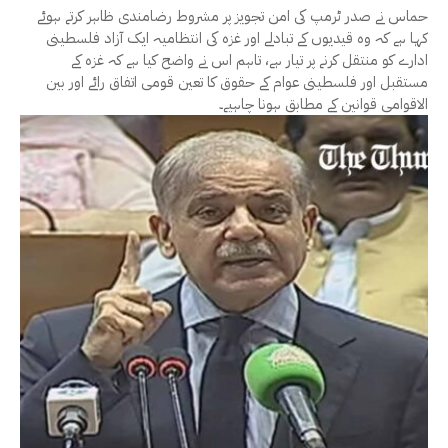
حماس نے صدر ٹرمپ کی امن تجویز پر مشروط رضامندی ظاہر کرتے ہوئے
کہا ہے کہ وہ قیدیوں کے تبادلے اور غزہ کی انتظامیہ ایک آزاد فلسطینی
ادارے کو منتقل کرنے پر تیار ہے، تاہم اس نے واضح کیا ہے کہ غزہ کے
مستقبل اور فلسطینی عوام کے حقوق کا تعین قومی اتفاق رائے اور بین
الاقوامی قوانین کے مطابق ہونا چاہیے۔