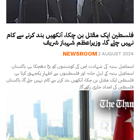
فلسطین ایک مقتل بن چکا، آنکھیں بند کرنے سے کام
نہیں چلے گا، وزیراعظم شہباز شریف
NEWSROOM
2 AUGUST 2024
اسماعیل ہنیہ کی شہادت امن کی کوششوں کو بڑا دھچکا ہے، پاکستان
اسماعیل ہنیہ کے اہلِ خانہ اور فلسطینوں سے اظہارِ یکجہتی کرتا ہے،
فلسطین ایک مقتل بن چکا، آنکھیں بند کرنے سے کام نہیں چلے گا، پاکستان
فلسطین کی امداد جاری رکھے گا۔